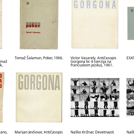
Tomaž Šalamun, Poker, 1966.
Victor Vasarely, Antičasopis
EXAT
Tomaž
Gorgona br. 4 (verzija na
k,
francuskom jeziku), 1961.
iano,
Marijan Jevšovar, Antičasopis
Naško Križnar, Devetnajsti
Našk