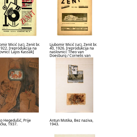
mir Micić (ur.), Zenit br.
Ljubomir Micić (ur.), Zenit br.
1922. [reprodukcija na
40, 1926. [reprodukcija na
ovnici: Lajos Kassák]
naslovnici: Theo van
Doesburg / Cornelis van
Eesteren]
ko Hegedušić, Prije
Antun Motika, Bez naziva,
čka, 1937.
1943.