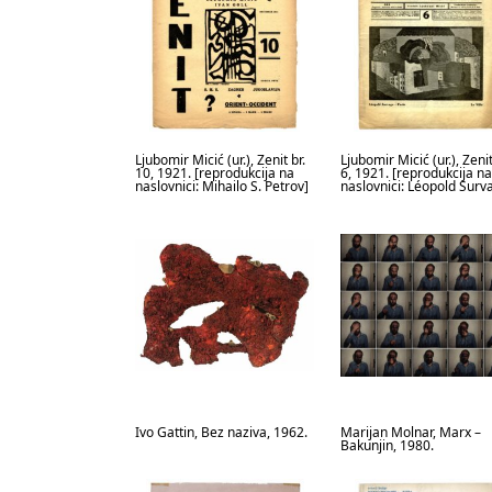
Ljubomir Micić (ur.), Zenit br.
Ljubomir Micić (ur.), Zenit
10, 1921. [reprodukcija na
6, 1921. [reprodukcija na
naslovnici: Mihailo S. Petrov]
naslovnici: Léopold Surv
Ivo Gattin, Bez naziva, 1962.
Marijan Molnar, Marx –
Bakunjin, 1980.