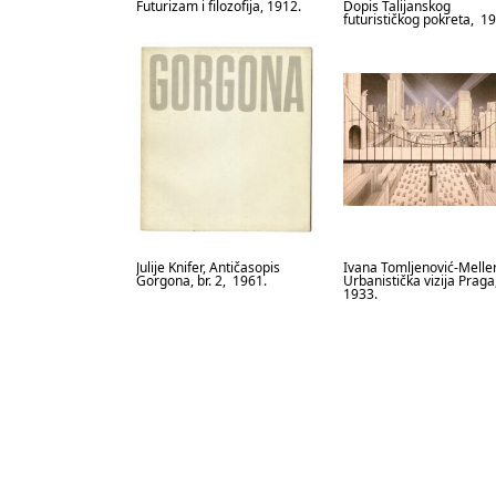
Futurizam i filozofija, 1912.
Dopis Talijanskog
futurističkog pokreta, 1
Julije Knifer, Antičasopis
Ivana Tomljenović-Meller
Gorgona, br. 2, 1961.
Urbanistička vizija Praga
1933.