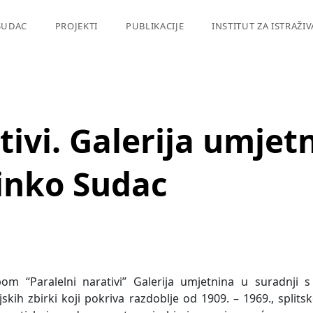
SUDAC
PROJEKTI
PUBLIKACIJE
INSTITUT ZA ISTRAŽI
tivi. Galerija umjetn
inko Sudac
bom “Paralelni narativi” Galerija umjetnina u suradnji
skih zbirki koji pokriva razdoblje od 1909. – 1969., splits