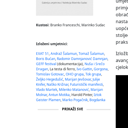
umjet
primj
obrađ
nasta
Kustosi
: Branko Franceschi, Marinko Sudac
uopće
stolj
praksi
Izloženi umjetnici:
Izlož
EXAT 51
,
Andraž Šalamun
,
Tomaž Šalamun
,
Boris Bućan
,
Radomir Damnjanović Damnjan
,
avang
GEFF festival
(dokumentacija),
Nuša i Srečo
cjelo
Dragan
, La testa di ferro,
Ivo Gattin
,
Gorgona
,
Tomislav Gotovac
,
OHO grupa
,
Tok grupa
,
Željko Hegedušić
,
Marijan Jevšovar
,
Julije
Knifer
,
Naško Križnar
,
Futuristički manifesti
,
Vlado Martek
,
Milenko Matanović
,
Marijan
Molnar
,
Antun Motika
, Harold Pinter,
Iztok
Geister Plamen
,
Marko Pogačnik
,
Bogdanka
Poznanović
,
Josip Seissel
,
Aleksandar Srnec
,
PRIKAŽI SVE
Slobodan Tišma
,
Ivana Tomljenović-Meller
,
Traveller
,
Josip Vaništa
,
Victor Vasarely
,
Zenit