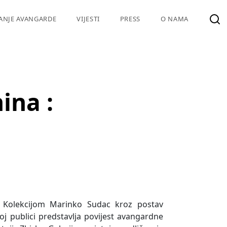
VANJE AVANGARDE
VIJESTI
PRESS
O NAMA
ina :
 s Kolekcijom Marinko Sudac kroz postav
koj publici predstavlja povijest avangardne