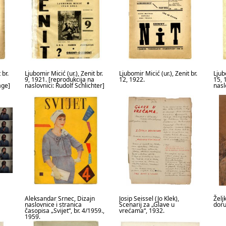
 br.
Ljubomir Micić (ur.), Zenit br.
Ljubomir Micić (ur.), Zenit br.
Ljubo
9, 1921. [reprodukcija na
12, 1922.
15, 
age]
naslovnici: Rudolf Schlichter]
nasl
Aleksandar Srnec, Dizajn
Josip Seissel (Jo Klek),
Želj
naslovnice i stranica
Scenarij za „Glave u
doru
časopisa „Svijet“, br. 4/1959.,
vrećama“, 1932.
1959.