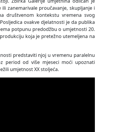
oji. Zbirka Galerije umjetnina odličan je
e ili zanemarivale proučavanje, skupljanje i
rema društvenom kontekstu vremena svog
sljedica ovakve djelatnosti je da publika
nema potpunu predodžbu o umjetnosti 20.
u produkciju koja je pretežno utemeljena na
nosti predstaviti njoj u vremenu paralelnu
oz period od više mjeseci moći upoznati
ežili umjetnost XX stoljeća.