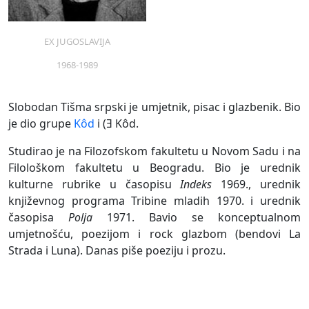
EX JUGOSLAVIJA
1968-1989
Slobodan Tišma srpski je umjetnik, pisac i glazbenik. Bio
je dio grupe
Kôd
i (Ǝ Kôd.
Studirao je na Filozofskom fakultetu u Novom Sadu i na
Filološkom fakultetu u Beogradu. Bio je urednik
kulturne rubrike u časopisu
Indeks
1969., urednik
književnog programa Tribine mladih 1970. i urednik
časopisa
Polja
1971. Bavio se konceptualnom
umjetnošću, poezijom i rock glazbom (bendovi La
Strada i Luna). Danas piše poeziju i prozu.