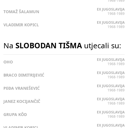
1968-1989
EX JUGOSLAVIJA
TOMAŽ ŠALAMUN
1968-1989
EX JUGOSLAVIJA
VLADIMIR KOPICL
1968-1989
Na
SLOBODAN TIŠMA
utjecali su:
EX JUGOSLAVIJA
OHO
1968-1989
EX JUGOSLAVIJA
BRACO DIMITRIJEVIĆ
1968-1989
EX JUGOSLAVIJA
PEĐA VRANEŠEVIĆ
1968-1989
EX JUGOSLAVIJA
JANEZ KOCIJANČIČ
1968-1989
EX JUGOSLAVIJA
GRUPA KÔD
1968-1989
EX JUGOSLAVIJA
VLADIMIR KOPICL