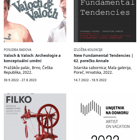
POSUDBA RADOVA
IZLOŽBA KOLEKCIJE
Valoch & Valoch: Archeologie a
New Fundamental Tendencies |
konceptuální umění
62. porečko Annale
Pražákův palác, Brno, Češka
Istarska sabornica; Mala galerija,
Republika, 2022.
Poreč, Hrvatska, 2022.
30.9.2022 - 27.8.2023
14.7.2022 - 18.9.2022