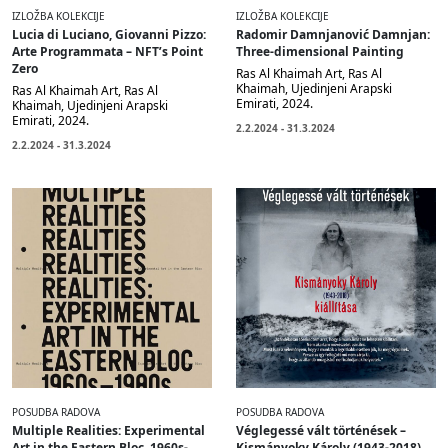
IZLOŽBA KOLEKCIJE
IZLOŽBA KOLEKCIJE
Lucia di Luciano, Giovanni Pizzo:
Radomir Damnjanović Damnjan:
Arte Programmata – NFT’s Point
Three-dimensional Painting
Zero
Ras Al Khaimah Art, Ras Al
Khaimah, Ujedinjeni Arapski
Ras Al Khaimah Art, Ras Al
Emirati, 2024.
Khaimah, Ujedinjeni Arapski
Emirati, 2024.
2.2.2024 - 31.3.2024
2.2.2024 - 31.3.2024
POSUDBA RADOVA
POSUDBA RADOVA
Multiple Realities: Experimental
Véglegessé vált történések –
Art in the Eastern Bloc, 1960s-
Kismányoky Károly (1943-2018)