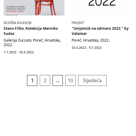
IZLOŽBA KOLEKCIJE
PROJEKT
Stano Filko. Kolekcija Marinko
"Umjetnik na odmoru 2022." by
Sudac
Valamar
Galerija Zuccato, Poreč, Hrvatska,
Poreč, Hrvatska, 2022.
2022.
25.6.2022 - 9.7.2022
7.7.2022 - 18.9.2022
Brojevi
stranica
1
2
…
10
Sljedeća
objava