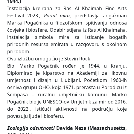
1944.)
Instalacija kreirana za Ras Al Khaimah Fine Arts
Festival 2023.,
Portal mira
, predstavlja angažman
Marka Pogačnika u filozofskom ispitivanju odnosa
čovjeka i biosfere. Odabir stijena iz Ras Al Khaimaha,
instalacija simbola mira za isticanje bogatih
prirodnih resursa emirata u razgovoru s okolnom
prirodom.
Ovu izložbu omogućio je Stevin Rock.
Bio: Marko Pogačnik rođen je 1944. u Kranju.
Diplomirao je kiparstvo na Akademiji za likovnu
umjetnost i dizajn u Ljubljani. Početkom 1960-ih
osniva grupu OHO, koja 1971. prerasta u Porodicu iz
Šempasa – ruralnu umjetničku komunu. Marko
Pogačnik bio je UNESCO-ov Umjetnik za mir od 2016.
do 2022., ističući aktivnosti na području koje
povezuju ljude i biosferu.
Zoologija odsutnosti
Davida Neza (Massachusetts,