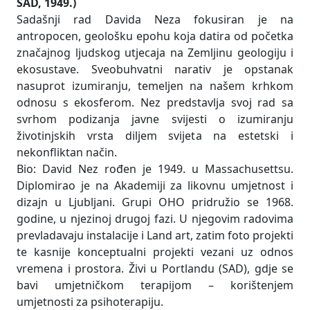
SAD, 1949.)
Sadašnji rad Davida Neza fokusiran je na
antropocen, geološku epohu koja datira od početka
značajnog ljudskog utjecaja na Zemljinu geologiju i
ekosustave. Sveobuhvatni narativ je opstanak
nasuprot izumiranju, temeljen na našem krhkom
odnosu s ekosferom. Nez predstavlja svoj rad sa
svrhom podizanja javne svijesti o izumiranju
životinjskih vrsta diljem svijeta na estetski i
nekonfliktan način.
Bio: David Nez rođen je 1949. u Massachusettsu.
Diplomirao je na Akademiji za likovnu umjetnost i
dizajn u Ljubljani. Grupi OHO pridružio se 1968.
godine, u njezinoj drugoj fazi. U njegovim radovima
prevladavaju instalacije i Land art, zatim foto projekti
te kasnije konceptualni projekti vezani uz odnos
vremena i prostora. Živi u Portlandu (SAD), gdje se
bavi umjetničkom terapijom – korištenjem
umjetnosti za psihoterapiju.