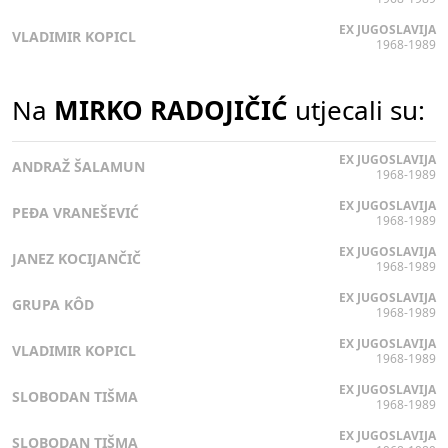
EX JUGOSLAVIJA
VLADIMIR KOPICL
1968-1989
Na
MIRKO RADOJIČIĆ
utjecali su:
EX JUGOSLAVIJA
ANDRAŽ ŠALAMUN
1968-1989
EX JUGOSLAVIJA
PEĐA VRANEŠEVIĆ
1968-1989
EX JUGOSLAVIJA
JANEZ KOCIJANČIČ
1968-1989
EX JUGOSLAVIJA
GRUPA KÔD
1968-1989
EX JUGOSLAVIJA
VLADIMIR KOPICL
1968-1989
EX JUGOSLAVIJA
SLOBODAN TIŠMA
1968-1989
EX JUGOSLAVIJA
SLOBODAN TIŠMA