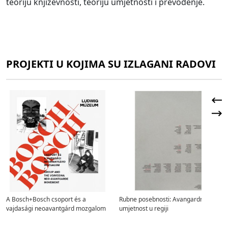
teoriju književnosti, teoriju umjetnosti i prevođenje.
PROJEKTI U KOJIMA SU IZLAGANI RADOVI
A Bosch+Bosch csoport és a
Rubne posebnosti: Avangardna
vajdasági neoavantgárd mozgalom
umjetnost u regiji