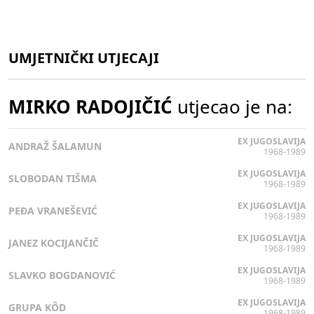
UMJETNIČKI UTJECAJI
MIRKO RADOJIČIĆ
utjecao je na:
EX JUGOSLAVIJA
ANDRAŽ ŠALAMUN
1968-1989
EX JUGOSLAVIJA
SLOBODAN TIŠMA
1968-1989
EX JUGOSLAVIJA
PEĐA VRANEŠEVIĆ
1968-1989
EX JUGOSLAVIJA
JANEZ KOCIJANČIČ
1968-1989
EX JUGOSLAVIJA
SLAVKO BOGDANOVIĆ
1968-1989
EX JUGOSLAVIJA
GRUPA KÔD
1968-1989