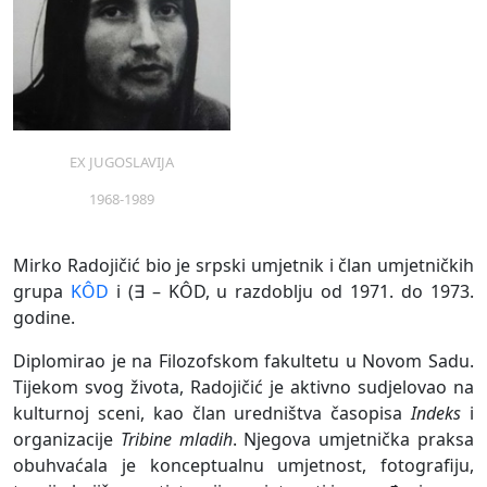
EX JUGOSLAVIJA
1968-1989
Mirko Radojičić bio je srpski umjetnik i član umjetničkih
grupa
KÔD
i (∃ – KÔD, u razdoblju od 1971. do 1973.
godine.
Diplomirao je na Filozofskom fakultetu u Novom Sadu.
Tijekom svog života, Radojičić je aktivno sudjelovao na
kulturnoj sceni, kao član uredništva časopisa
Indeks
i
organizacije
Tribine mladih
. Njegova umjetnička praksa
obuhvaćala je konceptualnu umjetnost, fotografiju,