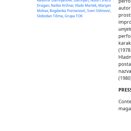
Radomir Damnjanović Damnjan
,
Nuša i Srečo
perf
Dragan
,
Naško Križnar
,
Vlado Martek
,
Marijan
autor
Molnar
,
Bogdanka Poznanović
,
Sven Stilinović
,
prost
Slobodan Tišma
,
Grupa TOK
impro
umjet
perfo
karak
(1978
Hlad
posta
nazva
(1980
PRES
Cont
maga