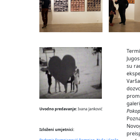
Termi
Jugos
su ra
ekspe
Varša
dozv
promo
galer
Uvodno predavanje:
Ivana Janković
Pokop
Pozn
Novog
Izloženi umjetnici:
preis