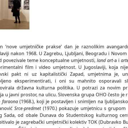
n ‘nove umjetničke prakse’ dan je raznolikim avangard
laviji nakon 1968. U Zagrebu, Ljubljani, Beogradu i Novom Sa
d povezivale teme konceptualne umjetnosti,
land art
-a i
art
rimentalni film i video umjetnost. U Jugoslaviji, koja nij
vski pakt ni uz kapitalistički Zapad, umjetnima je, un
oljeno eksperimentirati, i oni su mahnito osporavali
virala državna kulturna politika. U potrazi za novim pr
ija u javni prostor, na ulicu. Slovenska grupa OHO često je
 faraona
(1968.), koji je postavljen i snimljen na ljublja
anović
Srce-predmet
(1970.) pokazuje umjetnicu s grupom l
 Sada, od obale Dunava do Studentskog kulturnog cent
pitivalo je zagrebački umjetnički kolektiv TOK (Dubravko Bu