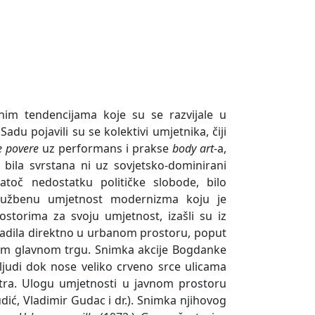
nim tendencijama koje su se razvijale u
du pojavili su se kolektivi umjetnika, čiji
e povere
uz performans i prakse
body art
-a,
e bila svrstana ni uz sovjetsko-dominirani
atoč nedostatku političke slobode, bilo
 službenu umjetnost modernizma koju je
ostorima za svoju umjetnost, izašli su iz
 radila direktno u urbanom prostoru, poput
nskom glavnom trgu. Snimka akcije Bogdanke
judi dok nose veliko crveno srce ulicama
ra. Ulogu umjetnosti u javnom prostoru
dić, Vladimir Gudac i dr.). Snimka njihovog