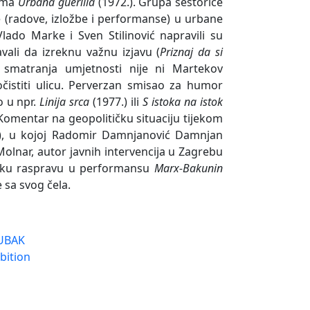
ilma
Urbana guerilla
(1972.). Grupa šestorice
e (radove, izložbe i performanse) u urbane
Vlado Marke i Sven Stilinović napravili su
vali da izreknu važnu izjavu (
Priznaj da si
g smatranja umjetnosti nije ni Martekov
istiti ulicu. Perverzan smisao za humor
o u npr.
Linija srca
(1977.) ili
S istoka na istok
. Komentar na geopolitičku situaciju tijekom
), u kojoj Radomir Damnjanović Damnjan
Molnar, autor javnih intervencija u Zagrebu
ošku raspravu u performansu
Marx-Bakunin
 sa svog čela.
UBAK
ibition