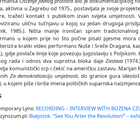
ormansa
Čišćenje javnog prostora
dio je dokumentacijskog f
a, aktivna u Zagrebu od 1975., postavljala je svoje projekt
re, tražeći kontakt s publikom izvan svijeta umjetnosti. 
viziranu uličnu tučnjavu u kojoj su jedan drugoga prisilja
nik
, 1985.). Ništa manje ironičan spram tradicionalno
rmans u kojem prije no što počne pisati pjesme mora oč
terizira kratki video performans Nuše i Sreče Dragana, ka
.), gdje povlače linije koje povezuju Jugoslaviju s Poljskom
nog rada i odnos dva suprotna bloka daje
Zastava
(1974.
vlja komunistički srp i čekić na američku zastavu. Marijan 
nih
Za demokratizaciju umjetnosti
, do granice gura ideol
), u kojem piše i briše imena političkih suparnika naizmjence
S
emporary Lynx:
RECORDING – INTERVIEW WITH BOŻENA CZ
zynszum.pl:
Białystok: “See You Arter the Revolution!” – exh