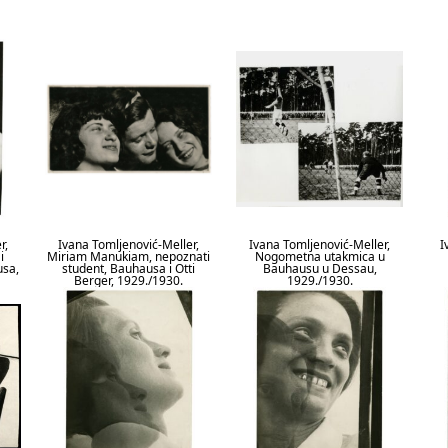
r,
Ivana Tomljenović-Meller,
Ivana Tomljenović-Meller,
I
i
Miriam Manukiam, nepoznati
Nogometna utakmica u
usa,
student, Bauhausa i Otti
Bauhausu u Dessau,
Berger, 1929./1930.
1929./1930.