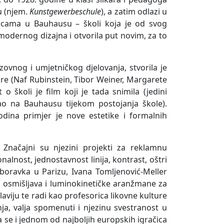
u (njem.
Kunstgewerbeschule
), a zatim odlazi u
ticama u Bauhausu – školi koja je od svog
modernog dizajna i otvorila put novim, za to
vana Tomljenović-Meller,
Ivana Tomljenović-Meller,
Otto Holz, 1930.
Izlog, 1929.
zovnog i umjetničkog djelovanja, stvorila je
ore (Naf Rubinstein, Tibor Weiner, Margarete
o školi je film koji je tada snimila (jedini
ao na Bauhausu tijekom postojanja škole).
odina primjer je nove estetike i formalnih
 Značajni su njezini projekti za reklamnu
onalnost, jednostavnost linija, kontrast, oštri
boravka u Parizu, Ivana Tomljenović-Meller
na Tomljenović-Meller, Das
Ivana Tomljenović-Meller,
Mädel aus U.S.A, 1930.
Dizajn naslovnice brošure
, a osmišljava i luminokinetičke aranžmane za
“Diktatura u Jugoslaviji”, 1930.
aviju te radi kao profesorica likovne kulture
a, valja spomenuti i njezinu svestranost u
tra se i jednom od najboljih europskih igračica