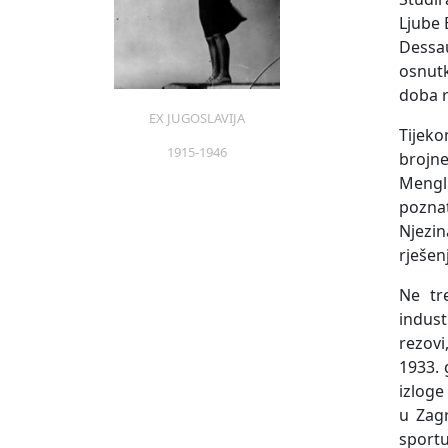
Ljube 
Dess
osnutk
Ivana Tomljenović-Meller,
Ivana Tomljenović-Melle
doba r
Studentica Bauhausa, 1930.
Tibor Weiner i David Feis
1930.
EX JUGOSLAVIJA
Tijeko
1915-1946
brojne
Mengl 
pozna
Njezi
rješen
Ne tr
indust
Ivana Tomljenović-Meller,
Ivana Tomljenović-Meller,
rezovi
Cigle, 1930.
naslova, 1930.
1933. 
izloge
u Zagr
sportu