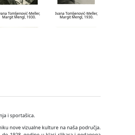
vana Tomljenović-Meller,
Ivana Tomljenović-Meller,
Margit Mengl, 1930.
Margit Mengl, 1930.
vana Tomljenović-Meller,
Ivana Tomljenović-Meller,
tudenti Bauhausa, 1930.
Studenti na terasi Bauhausa,
1930.
ja i sportašica.
miku nove vizualne kulture na naša područja.
. do 1928. godine u klasi slikara i pedagoga