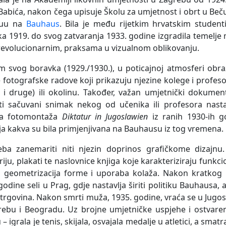
Babića, nakon čega upisuje Školu za umjetnost i obrt u Beč
auu na
Bauhaus
. Bila je među rijetkim hrvatskim studen
a 1919. do svog zatvaranja 1933. godine izgradila temelje 
r,
evolucionarnim, praksama u vizualnom oblikovanju.
Ivana Tomljenović-Meller,
Ivana Tomljenović-Meller, Willi
I
t,
Tibor Weiner, 1930.
Jungmittag, 1930.
m svog boravka (1929./1930.), u poticajnoj atmosferi obra
 fotografske radove koji prikazuju njezine kolege i profes
i druge) ili okolinu. Također, važan umjetnički dokument 
ti sačuvani snimak nekog od učenika ili profesora nast
na fotomontaža
Diktatur in Jugoslawien
iz ranih 1930-ih g
ja kakva su bila primjenjivana na Bauhausu iz tog vremena.
eba zanemariti niti njezin doprinos grafičkome dizajnu.
riju, plakati te naslovnice knjiga koje karakteriziraju funkci
 Bez
, geometrizacija forme i uporaba kolaža. Nakon kratkog 
Ivana Tomljenović-Meller, Bez
Ivana Tomljenović-Meller, Bez
Iva
naslova, 1930.
naslova, 1930.
godine seli u Prag, gdje nastavlja širiti politiku Bauhausa
 trgovina. Nakon smrti muža, 1935. godine, vraća se u Jugosl
ebu i Beogradu. Uz brojne umjetničke uspjehe i ostvarenj
 – igrala je tenis, skijala, osvajala medalje u atletici, a sma