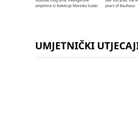
Sloboda mog uma. Avangardne
See You after the R
umjetnice iz Kolekcije Marinko Sudac
years of Bauhaus
UMJETNIČKI UTJECAJ
Ivana Tomljenović-Meller,
Ivana Tomljenović-Melle
Predložak za plakat "Il Sole -
Predložak za plakat o
Fabrique de pâtes italiennes"
rukometu
Ivana Tomljenović-Meller,
Ivana Tomljenović-Melle