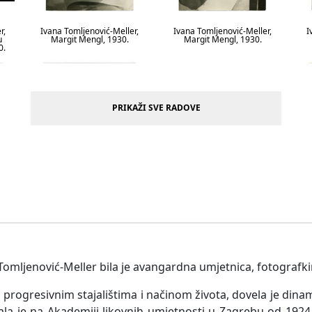
r,
Ivana Tomljenović-Meller,
Ivana Tomljenović-Meller,
I
u
Margit Mengl, 1930.
Margit Mengl, 1930.
0.
PRIKAŽI SVE RADOVE
 Naf
Ivana Tomljenović-Meller,
Ivana Tomljenović-Meller,
I
Radnik na proslavi Prvog
Studenti Bauhausa, 1930.
S
maja, 1930./1931.
Tomljenović-Meller bila je avangardna umjetnica, fotografkin
 progresivnim stajalištima i načinom života, dovela je dina
ala je na Akademiji likovnih umjetnosti u Zagrebu od 1924