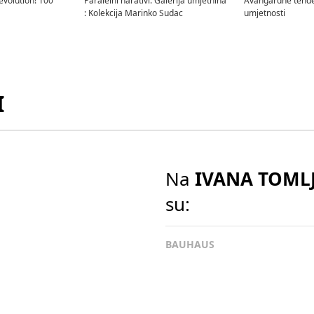
evolution! 100
Paralelni narativi. Galerija umjetnina
Avangardne tenden
: Kolekcija Marinko Sudac
umjetnosti
I
r,
Ivana Tomljenović-Meller,
Ivana Tomljenović-Meller,
I
Tipografska vježba, 1929.
Tipografska vježba,
1929./1930.
Na
IVANA TOMLJ
su:
BAUHAUS
r,
Ivana Tomljenović-Meller,
Ivana Tomljenović-Meller,
I