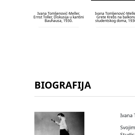
Ivana Tomljenović-Meller,
Ivana Tomljenović-Melle
Ernst Toller, Diskusija u kantini
Grete Krebs na balkon
Bauhausa, 1930.
studentskog doma, 193
BIOGRAFIJA
Ivana Tomljenović-Meller, Naf
Ivana Tomljenović-Meller,
Rubinstein, 1930.
Rubinstein, 1930.
Ivana 
Svojim
Studir