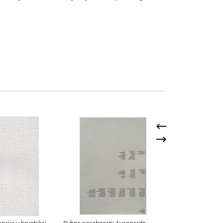
vana Tomljenović-Meller,
Ivana Tomljenović-Meller,
edložak plakata za tvrtku
Predložak za plakat udruge
Meinl, 1930.
Deutscher Metallarbeiter
Verband, 1930./1931.
vana Tomljenović-Meller,
Ivana Tomljenović-Meller,
edložak grafičkog rješenja
Predložak plakata za Istoksid