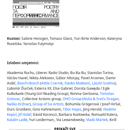
Kustosi:
Sabine Hensgen, Tomasz Glanz, Yuri Birte Anderson, Kateryna
Rusetska. Yaroslav Futymskyi
Izloženi umjetnici:
Akademia Ruchu, Liberec Radio Studio, Bu-Ba-Bu, Stanislav Turina,
Václav Havel, Nikita Alekseev, Gábor Altorjay, Pavel Arsenev, Damir
Avdić,
Bosch+Bosch
(
Attila Csernik
,
Slavko Matković
,
László Szalma
),
Ľubomír Ďurček, Exterra XX, Else Gabriel, Dorota Gawęda / Eglė
Kulbokaitė (Young Girl Reading Group), Rimma Gerlovina,
Tomislav
Gotovac
, Collective Actions group,
OHO Group
(
Nuša & Srečo Dragan
,
Naško Križnar
),
Group of Six Artists
, Bohumila Grögerová / Josef Hiršal,
Durs Grünbein, Gino Hahnemann,
Tibor Hajas
, Jörg Herold,
Vladimir
Kopicl
,
Jiří Kolář
, Dávid Koronczi, Barbara Kozłowska, Romuald Kutera,
Katalin Ladik
, Yuri Leiderman,, Via Lewandowsky,
Vlado Martek
, Kirill
Medvedev, Jan Měřička, Andrei Monastyrski,
Ladislav Novák
, Pavel
PRIKAŽI SVE