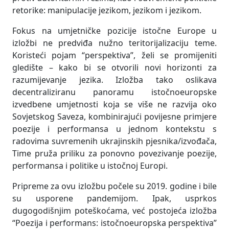
retorike: manipulacije jezikom, jezikom i jezikom.
Fokus na umjetničke pozicije istočne Europe u
izložbi ne predviđa nužno teritorijalizaciju teme.
Koristeći pojam “perspektiva”, želi se promijeniti
gledište – kako bi se otvorili novi horizonti za
razumijevanje jezika. Izložba tako oslikava
decentraliziranu panoramu istočnoeuropske
izvedbene umjetnosti koja se više ne razvija oko
Sovjetskog Saveza, kombinirajući povijesne primjere
poezije i performansa u jednom kontekstu s
radovima suvremenih ukrajinskih pjesnika/izvođača,
Time pruža priliku za ponovno povezivanje poezije,
performansa i politike u istočnoj Europi.
Pripreme za ovu izložbu počele su 2019. godine i bile
su usporene pandemijom. Ipak, usprkos
dugogodišnjim poteškoćama, već postojeća izložba
“Poezija i performans: istočnoeuropska perspektiva”