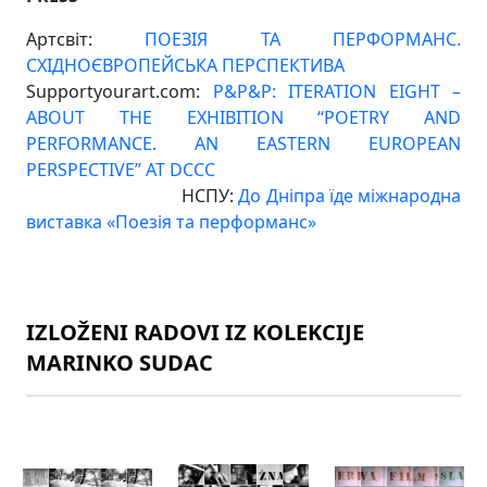
Артсвіт:
ПОЕЗІЯ ТА ПЕРФОРМАНС.
СХІДНОЄВРОПЕЙСЬКА ПЕРСПЕКТИВА
Supportyourart.com:
P&P&P: ITERATION EIGHT –
ABOUT THE EXHIBITION “POETRY AND
PERFORMANCE. AN EASTERN EUROPEAN
PERSPECTIVE” AT DCCC
НСПУ:
До Дніпра їде міжнародна
виставка «Поезія та перформанс»
IZLOŽENI RADOVI IZ KOLEKCIJE
MARINKO SUDAC