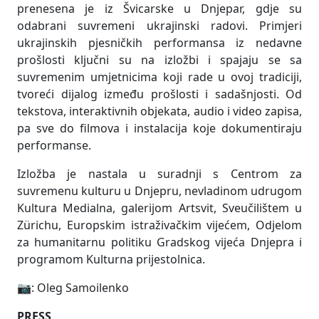
prenesena je iz Švicarske u Dnjepar, gdje su
odabrani suvremeni ukrajinski radovi. Primjeri
ukrajinskih pjesničkih performansa iz nedavne
prošlosti ključni su na izložbi i spajaju se sa
suvremenim umjetnicima koji rade u ovoj tradiciji,
tvoreći dijalog između prošlosti i sadašnjosti. Od
tekstova, interaktivnih objekata, audio i video zapisa,
pa sve do filmova i instalacija koje dokumentiraju
performanse.
Izložba je nastala u suradnji s Centrom za
suvremenu kulturu u Dnjepru, nevladinom udrugom
Kultura Medialna, galerijom Artsvit, Sveučilištem u
Zürichu, Europskim istraživačkim vijećem, Odjelom
za humanitarnu politiku Gradskog vijeća Dnjepra i
programom Kulturna prijestolnica.
📷: Oleg Samoilenko
PRESS