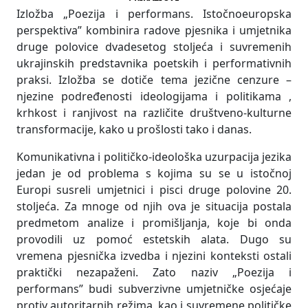
Novotný, NSRD (Hardijs Lediņš, Juris Boiko, Imants Žodžiks), Roman
Izložba „Poezija i performans. Istočnoeuropska
Osminkin,
Andrzej Partum
,
Bogdanka Poznanović
,
Dmitri Prigov
, Pussy
Riot, Lev Rubinstein, Gerhard Rühm,
Mladen Stilinović
, Gabriele Stötzer,
perspektiva” kombinira radove pjesnika i umjetnika
Tamás Szentjóby,
Bálint Szombath
y,
Slobodan Tišma
,
Raša Todosijević
,
druge polovice dvadesetog stoljeća i suvremenih
Dezider Tóth
(Monogramista T.D), Jaromír Typlt,
Jiří Valoch
, Leonid
ukrajinskih predstavnika poetskih i performativnih
Voytsehov, Group Abstract Finger, Vasyl Lozynsky, Henri Chopin, Petro
Ryaska, LuHoSad, Ksenia Hnylytska, Anita Nemet, Vlodko Kaufman,
praksi. Izložba se dotiče tema jezične cenzure –
Semyon Khanin, Yaroslav Futymskyi, Coro Collective, Dana Kavelina,
njezine podređenosti ideologijama i politikama ,
Fedir Tetianych, Yuriy Sokolov, Nikolay Karabinovych, Tesla Sonet Duo
krhkost i ranjivost na različite društveno-kulturne
transformacije, kako u prošlosti tako i danas.
Komunikativna i političko-ideološka uzurpacija jezika
jedan je od problema s kojima su se u istočnoj
Europi susreli umjetnici i pisci druge polovine 20.
stoljeća. Za mnoge od njih ova je situacija postala
predmetom analize i promišljanja, koje bi onda
provodili uz pomoć estetskih alata. Dugo su
vremena pjesnička izvedba i njezini konteksti ostali
praktički nezapaženi. Zato naziv „Poezija i
performans” budi subverzivne umjetničke osjećaje
protiv autoritarnih režima, kao i suvremene političke