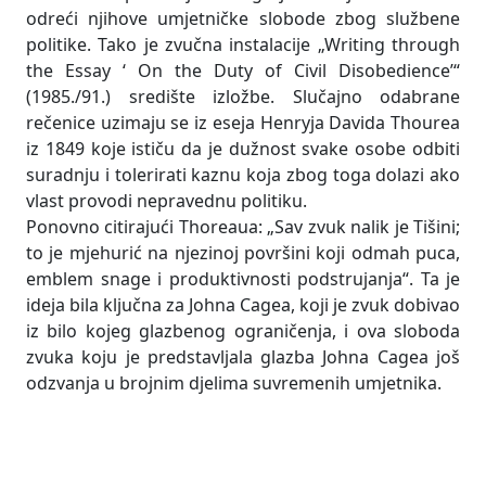
odreći njihove umjetničke slobode zbog službene
politike. Tako je zvučna instalacije „Writing through
the Essay ‘ On the Duty of Civil Disobedience’“
(1985./91.) središte izložbe. Slučajno odabrane
rečenice uzimaju se iz eseja Henryja Davida Thourea
iz 1849 koje ističu da je dužnost svake osobe odbiti
suradnju i tolerirati kaznu koja zbog toga dolazi ako
vlast provodi nepravednu politiku.
Ponovno citirajući Thoreaua: „Sav zvuk nalik je Tišini;
to je mjehurić na njezinoj površini koji odmah puca,
emblem snage i produktivnosti podstrujanja“. Ta je
ideja bila ključna za Johna Cagea, koji je zvuk dobivao
iz bilo kojeg glazbenog ograničenja, i ova sloboda
zvuka koju je predstavljala glazba Johna Cagea još
odzvanja u brojnim djelima suvremenih umjetnika.