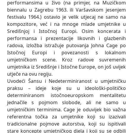
performansima u živo (na primjer, na Muzičkom
biennalu u Zagrebu 1963. ili Varšavskom jesenjem
festivalu 1964.) ostavio je velik utjecaj ne samo na
kompozitore, već i na mnoge mlade umjetnike u
Središnjoj i Istočnoj Europi. Osim koncerata i
performansa i prezentacije likovnih i glazbenih
radova, izložba istražuje putovanja Johna Cage po
Istočnoj Europi i povezanosti s lokalnom
umjetničkom scene. Kroz radove suvremenih
umjetnika iz Središnje i Istočne Europe, on još uvijek
utječe na ovu regiju.
Uvodeći Šansu i Nedeterminiranost u umjetničku
praksu – ideje koje su u ideološki-političko
determiniranom istočnoeuropskom mentalitetu
jednačile s pojmom slobode, ali ne samo u
umjetničkim terminima. Cage je oduvijek bio važna
referentna točka za umjetnike koji su izazivali
tradicionalne pojmove autorstva, koji su ispitivali
stare koncepte umjetničkog djela i koji su se odbili