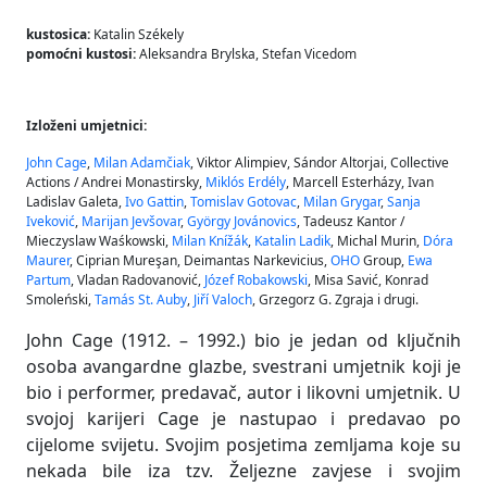
kustosica:
Katalin Székely
pomoćni kustosi:
Aleksandra Brylska, Stefan Vicedom
Izloženi umjetnici:
John Cage
,
Milan Adamčiak
, Viktor Alimpiev, Sándor Altorjai, Collective
Actions / Andrei Monastirsky,
Miklós Erdély
, Marcell Esterházy, Ivan
Ladislav Galeta,
Ivo Gattin
,
Tomislav Gotovac
,
Milan Grygar
,
Sanja
Iveković
,
Marijan Jevšovar
,
György Jovánovics
, Tadeusz Kantor /
Mieczyslaw Waśkowski,
Milan Knížák
,
Katalin Ladik
, Michal Murin,
Dóra
Maurer
, Ciprian Mureşan, Deimantas Narkevicius,
OHO
Group,
Ewa
Partum
, Vladan Radovanović,
Józef Robakowski
, Misa Savić, Konrad
Smoleński,
Tamás St. Auby
,
Jiří Valoch
, Grzegorz G. Zgraja i drugi.
John Cage (1912. – 1992.) bio je jedan od ključnih
osoba avangardne glazbe, svestrani umjetnik koji je
bio i performer, predavač, autor i likovni umjetnik. U
svojoj karijeri Cage je nastupao i predavao po
cijelome svijetu. Svojim posjetima zemljama koje su
nekada bile iza tzv. Željezne zavjese i svojim