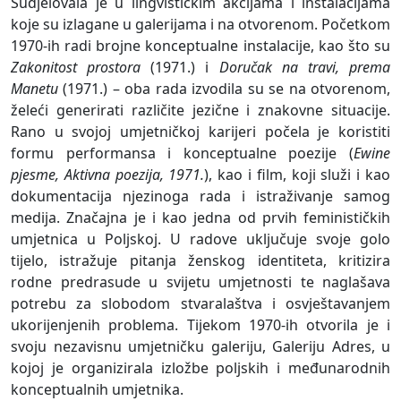
Sudjelovala je u lingvističkim akcijama i instalacijama
koje su izlagane u galerijama i na otvorenom. Početkom
1970-ih radi brojne konceptualne instalacije, kao što su
Zakonitost prostora
(1971.) i
Doručak na travi, prema
Manetu
(1971.) – oba rada izvodila su se na otvorenom,
želeći generirati različite jezične i znakovne situacije.
Rano u svojoj umjetničkoj karijeri počela je koristiti
formu performansa i konceptualne poezije (
Ewine
pjesme, Aktivna poezija, 1971.
), kao i film, koji služi i kao
dokumentacija njezinoga rada i istraživanje samog
medija. Značajna je i kao jedna od prvih feminističkih
umjetnica u Poljskoj. U radove uključuje svoje golo
tijelo, istražuje pitanja ženskog identiteta, kritizira
rodne predrasude u svijetu umjetnosti te naglašava
potrebu za slobodom stvaralaštva i osvještavanjem
ukorijenjenih problema. Tijekom 1970-ih otvorila je i
svoju nezavisnu umjetničku galeriju, Galeriju Adres, u
kojoj je organizirala izložbe poljskih i međunarodnih
konceptualnih umjetnika.