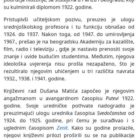
su kulminirali diplomom 1922. godine.
Pristupivši učiteljskom pozivu, preuzeo je ulogu
srednjoškolskog profesora i tu funkciju obnašao od
1924. do 1937. Nakon toga, od 1947. do umirovljenja
1967., prešao je na beogradsku Akademiju za kazalište,
film, radio i televiziju , gdje je nastavio prenositi svoje
znanje i uvide budućim studentima. Međutim, njegova
ideološka uvjerenja nisu prošla nezapaženo, što je
rezultiralo njegovim uhićenjem u tri različita navrata
1932., 1938. i 1941. godine.
Književni rad Dušana Matića započeo je njegovim
angažmanom u avangardnom časopisu
Putevi
1922.
godine. Svoje uredničke pothvate nadogradio je
preuzimajući ulogu urednika časopisa
Svedočanstva
od
1924. do 1925. godine, pri čemu je surađivao i s
uglednim časopisom
Zenit
. Kako su godine prolazile,
njegovi književni prilozi proširili su se na publikacije