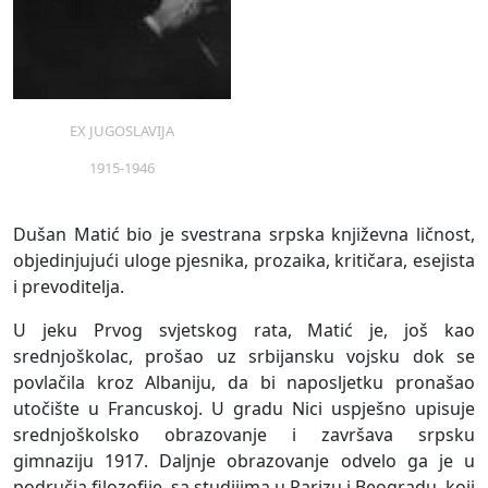
Milan Dedinac,
Beogradski
Mladen Dimitrijević,
nadrealizam,
Dušan Matić, Rastko
Nemoguće –
Petrović, Marko Ristić,
L’Impossible, 1930.
Aleksandar Vučo (ur.),
Svedočanstva, br. 8,
1925.
EX JUGOSLAVIJA
1915-1946
Dušan Matić bio je svestrana srpska književna ličnost,
objedinjujući uloge pjesnika, prozaika, kritičara, esejista
i prevoditelja.
U jeku Prvog svjetskog rata, Matić je, još kao
srednjoškolac, prošao uz srbijansku vojsku dok se
povlačila kroz Albaniju, da bi naposljetku pronašao
utočište u Francuskoj. U gradu Nici uspješno upisuje
srednjoškolsko obrazovanje i završava srpsku
gimnaziju 1917. Daljnje obrazovanje odvelo ga je u
područja filozofije, sa studijima u Parizu i Beogradu, koji