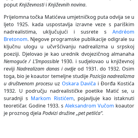
poput
Književnosti
i
Književnih novina
.
Prijelomna točka Matićeva umjetničkog puta odvija se u
ljeto 1925. kada uspostavlja izravne veze s pariškim
nadrealistima, uključujući i susrete s
Andréom
Bretonom
. Njegove programske publikacije odigrale su
ključnu ulogu u učvršćivanju nadrealizma u srpskoj
poeziji. Djelovao je kao urednik dvojezičnog almanaha
Nemoguće / L’Impossible
1930. i sudjelovao u književnoj
reviji
Nadrealizam danas i ovdje
od 1931. do 1932. Osim
toga, bio je koautor temeljne studije
Pozicija nadrealizma
u društvenom procesu
uz
Oskara Daviča
i Đorđa Kostića
1932. U području nadrealističke poetike Matić se, u
suradnji s
Markom Ristićem
, pojavljuje kao istaknuti
teoretičar. Godine 1933. s
Aleksandrom Vučom
koautor
je proznog djela
Podvizi družine „pet petlića“.