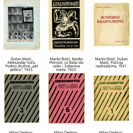
Dušan Matić,
Marko Ristić, Rastko
Marko Ristić, Dušan
Aleksandar Vučo,
Petrović, Le Balai idu
Matić, Pozicija
Podvizi družine „pet
valet – Sobareva
nadrealizma, 1931.
petlića“, 1933.
metla, 1923.
Milan Dedinac,
Milan Dedinac,
Milan Dedinac,