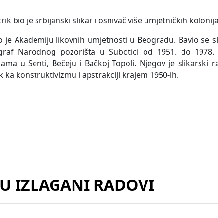
trik bio je srbijanski slikar i osnivač više umjetničkih kolonij
o je Akademiju likovnih umjetnosti u Beogradu. Bavio se s
graf Narodnog pozorišta u Subotici od 1951. do 1978. 
jama u Senti, Bečeju i Bačkoj Topoli. Njegov je slikarski r
k ka konstruktivizmu i apstrakciji krajem 1950-ih.
SU IZLAGANI RADOVI