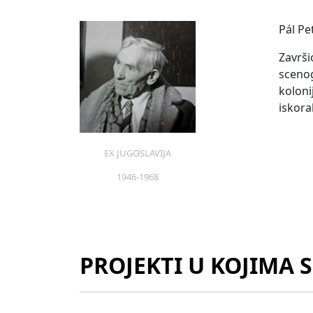
Pál Pe
Završi
sceno
koloni
iskora
EX JUGOSLAVIJA
1946-1968
PROJEKTI U KOJIMA 