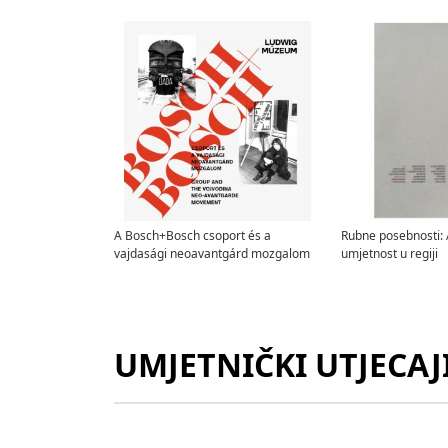
A Bosch+Bosch csoport és a
Rubne posebnosti:
vajdasági neoavantgárd mozgalom
umjetnost u regiji
UMJETNIČKI UTJECAJ