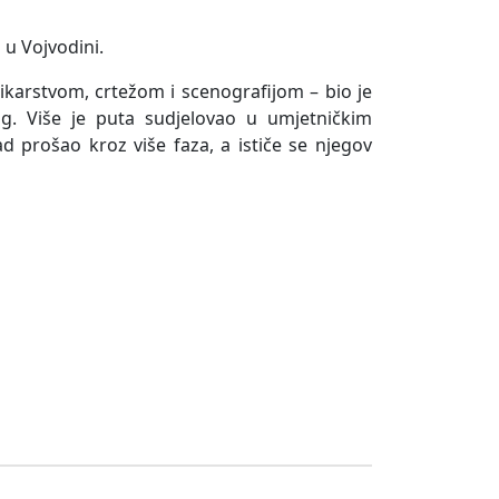
a u Vojvodini.
likarstvom, crtežom i scenografijom – bio je
g. Više je puta sudjelovao u umjetničkim
ad prošao kroz više faza, a ističe se njegov