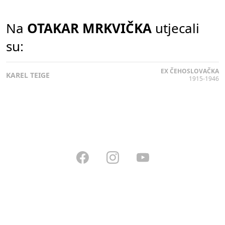
Na
OTAKAR MRKVIČKA
utjecali
su:
EX ČEHOSLOVAČKA
KAREL TEIGE
1915-1946