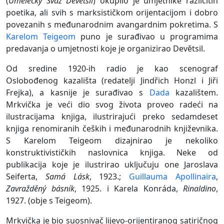
(
Umělecký Svaz Devětsil
) okupilo je umjetnike različitih
poetika, ali svih s marksističkom orijentacijom i dobro
povezanih s međunarodnim avangardnim pokretima. S
Karelom Teigeom
puno je surađivao u programima
predavanja o umjetnosti koje je organizirao Devětsil.
Od sredine 1920-ih radio je kao scenograf
Oslobođenog kazališta (redatelji Jindřich Honzl i Jiři
Frejka), a kasnije je surađivao s
Dada
kazalištem.
Mrkvička je veći dio svog života proveo radeći na
ilustracijama knjiga, ilustrirajući preko sedamdeset
knjiga renomiranih čeških i međunarodnih književnika.
S Karelom Teigeom dizajnirao je nekoliko
konstruktivističkih naslovnica knjiga. Neke od
publikacija koje je ilustrirao uključuju one Jaroslava
Seiferta,
Samá Lásk
, 1923.;
Guillauma Apollinaira
,
Zavražděný básník
, 1925. i Karela Konráda,
Rinaldino
,
1927. (obje s Teigeom).
Mrkvička je bio suosnivač lijevo-orijentiranog satiričnog