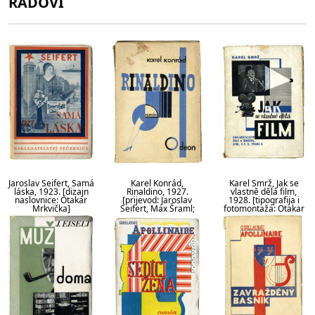
RADOVI
Jaroslav Seifert, Samá
Karel Konrád,
Karel Smrž, Jak se
láska, 1923. [dizajn
Rinaldino, 1927.
vlastně dělá film,
naslovnice: Otakar
[prijevod: Jaroslav
1928. [tipografija i
Mrkvička]
Seifert, Max Šraml;
fotomontaža: Otakar
dizajn naslovnice:
Mrvička]
Otakar Mrkvička, Karel
Teige]