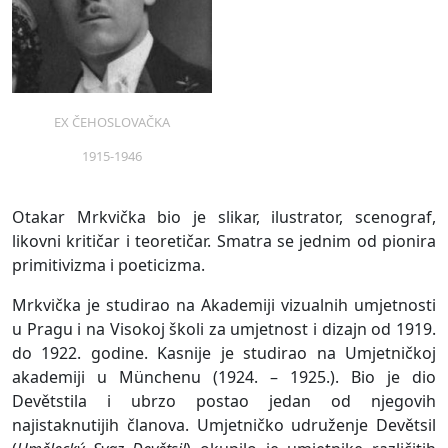
EX ČEHOSLOVAČKA
1915-1946
Otakar Mrkvička bio je slikar, ilustrator, scenograf,
likovni kritičar i teoretičar. Smatra se jednim od pionira
primitivizma i poeticizma.
Mrkvička je studirao na Akademiji vizualnih umjetnosti
u Pragu i na Visokoj školi za umjetnost i dizajn od 1919.
do 1922. godine. Kasnije je studirao na Umjetničkoj
akademiji u Münchenu (1924. – 1925.). Bio je dio
Devětstila i ubrzo postao jedan od njegovih
najistaknutijih članova. Umjetničko udruženje Devětsil