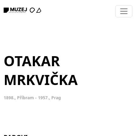
OTAKAR
MRKVIČKA
1898., Příbram - 1957., Prag