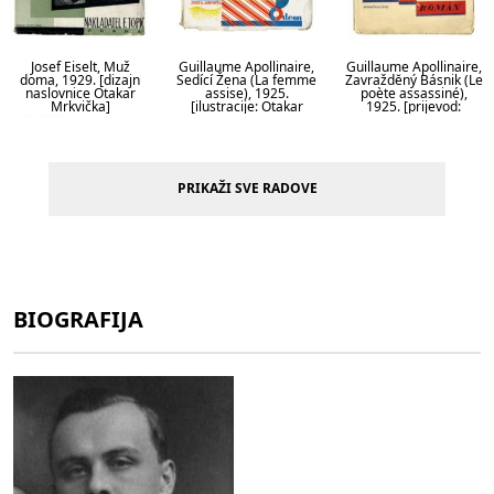
Josef Eiselt, Muž
Guillaume Apollinaire,
Guillaume Apollinaire,
doma, 1929. [dizajn
Sedící Žena (La femme
Zavraždĕný Básnik (Le
naslovnice Otakar
assise), 1925.
poète assassiné),
Mrkvička]
[ilustracije: Otakar
1925. [prijevod:
Mrkvička, Karel Teige]
Jaroslav Seifert, Max
Šraml; dizajn
naslovnice: Otakar
Mrkvička, Karel Teige]
PRIKAŽI SVE RADOVE
BIOGRAFIJA
Vítězslav Nezval,
Nápisy na hroby, 1927.
[dizajn naslovnice:
Otakar Mrkvička]