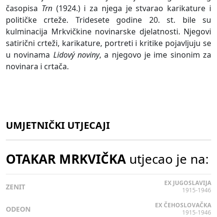
časopisa
Trn
(1924.) i za njega je stvarao karikature i
političke crteže. Tridesete godine 20. st. bile su
kulminacija Mrkvičkine novinarske djelatnosti. Njegovi
satirični crteži, karikature, portreti i kritike pojavljuju se
u novinama
Lidový noviny
, a njegovo je ime sinonim za
novinara i crtača.
UMJETNIČKI UTJECAJI
OTAKAR MRKVIČKA
utjecao je na:
EX JUGOSLAVIJA
ZENIT
1915-1946
EX ČEHOSLOVAČKA
ODEON
1915-1946