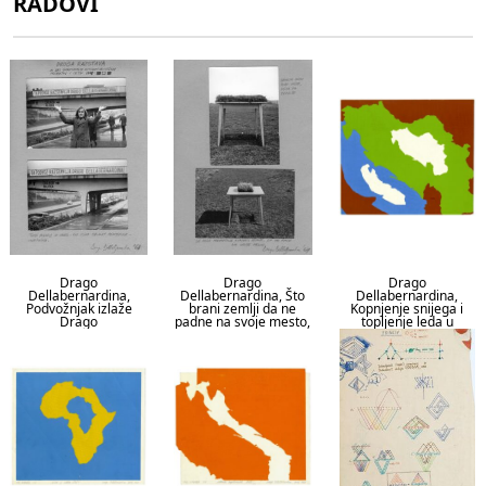
RADOVI
Drago
Drago
Drago
Dellabernardina,
Dellabernardina, Što
Dellabernardina,
Podvožnjak izlaže
brani zemlji da ne
Kopnjenje snijega i
Drago
padne na svoje mesto,
topljenje leda u
Dellabernardina,
1969.
Jugoslaviji, 1969.
1968.