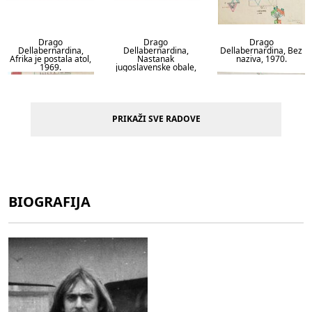
Drago
Drago
Drago
Dellabernardina,
Dellabernardina,
Dellabernardina, Bez
Afrika je postala atol,
Nastanak
naziva, 1970.
1969.
jugoslavenske obale,
1969.
PRIKAŽI SVE RADOVE
BIOGRAFIJA
Drago
Drago
Drago
Dellabernardina, Bez
Dellabernardina, Bez
Dellabernardina, Bez
naziva, 1970.
naziva, 1970.
naziva, 1970.