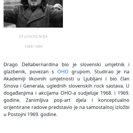
Drago
Drago
Drago
Dellabernardina, Bez
Dellabernardina, Bez
Dellabernardina, Bez
EX JUGOSLAVIJA
naziva, 1970.
naziva, 1970.
naziva, 1970.
1968-1989
Drago Dellabernardina bio je slovenski umjetnik i
glazbenik, povezan s
OHO
grupom. Studirao je na
Akademiji likovnih umjetnosti u Ljubljani i bio član
Sinova i Generala, uglednih slovenskih rock sastava. U
događanjima i akcijama OHO-a sudjeluje 1968. i 1969.
godine. Zanimljiva pop-art djela i konceptualno
orijentirane radove predstavio je na samostalnoj izložbi
u Postojni 1969. godine.