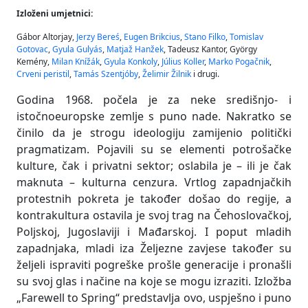
Izloženi umjetnici:
Gábor Altorjay,
Jerzy Bereś
,
Eugen Brikcius
,
Stano Filko
,
Tomislav
Gotovac
,
Gyula Gulyás
,
Matjaž Hanžek
, Tadeusz Kantor, György
Kemény,
Milan Knížák
,
Gyula Konkoly
,
Július Koller
,
Marko Pogačnik
,
Crveni peristil
,
Tamás Szentjóby
,
Želimir Žilnik
i drugi.
Godina 1968. počela je za neke središnjo- i
istočnoeuropske zemlje s puno nade. Nakratko se
činilo da je strogu ideologiju zamijenio politički
pragmatizam. Pojavili su se elementi potrošačke
kulture, čak i privatni sektor; oslabila je – ili je čak
maknuta – kulturna cenzura. Vrtlog zapadnjačkih
protestnih pokreta je također došao do regije, a
kontrakultura ostavila je svoj trag na Čehoslovačkoj,
Poljskoj, Jugoslaviji i Mađarskoj. I poput mladih
zapadnjaka, mladi iza Željezne zavjese također su
željeli ispraviti pogreške prošle generacije i pronašli
su svoj glas i načine na koje se mogu izraziti. Izložba
„Farewell to Spring“ predstavlja ovo, uspješno i puno