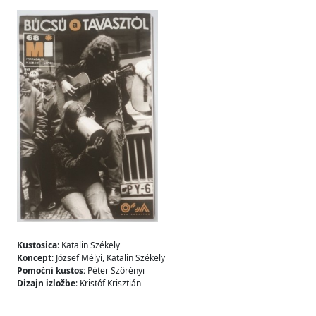
Kustosica
: Katalin Székely
Koncept
: József Mélyi, Katalin Székely
Pomoćni kustos:
Péter Szörényi
Dizajn izložbe
: Kristóf Krisztián