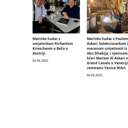
Marinko Sudac s
Marinko Sudac s Paulom
umjetnikom Richardom
Askari, kolekcionarkom 
Kriescheom u Beču u
mecenom umjetnosti iz
Austriji.
Abu Dhabija, i njezinom
kćeri Mariam Al Askari 
02.06.2022.
Grand Canalu u Veneciji
restoranu Venice M'Art.
06.05.2022.
Brojevi