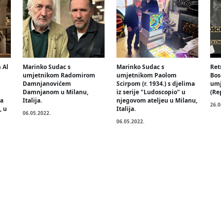
 Al
Marinko Sudac s
Marinko Sudac s
Ret
i
umjetnikom Radomirom
umjetnikom Paolom
Bos
Damnjanovićem
Scirpom (r. 1934.) s djelima
umj
Damnjanom u Milanu,
iz serije "Ludoscopio" u
(Re
na
Italija.
njegovom ateljeu u Milanu,
26.0
, u
Italija.
06.05.2022.
06.05.2022.