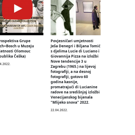
rospektiva Grupe
Povjesničari umjetnosti
ch+Bosch u Muzeju
Ješa Denegri i Biljana Tomić
etnosti Olomouc
s djelima Lucie di Luciano i
publika Češka)
Giovannija Pizza na izložbi
Nove tendencije 3 u
4.2022.
Zagrebu (1965.) na lijevoj
fotografiji, a na desnoj
fotografiji, gotovo 60
godina kasnije,
promatrajući di Lucianine
radove na središnjoj izložbi
Venecijanskog bijenala
"Mlijeko snova" 2022.
22.04.2022.