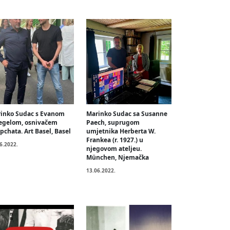
inko Sudac s Evanom
Marinko Sudac sa Susanne
egelom, osnivačem
Paech, suprugom
pchata. Art Basel, Basel
umjetnika Herberta W.
Frankea (r. 1927.) u
6.2022.
njegovom ateljeu.
München, Njemačka
13.06.2022.