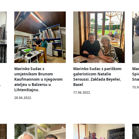
Marinko Sudac s
Marinko Sudac s pariškom
Mar
umjetnikom Brunom
galeristicom Natalie
Spi
Kaufmannom u njegovom
Seroussi. Zaklada Beyeler,
Sna
.
ateljeu u Balzersu u
Basel
15.0
Lihtenštajnu.
17.06.2022.
28.06.2022.