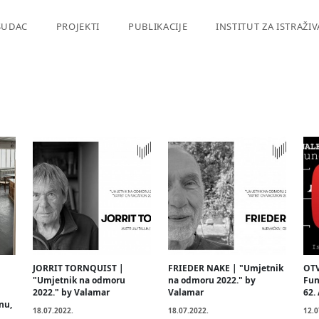
SUDAC
PROJEKTI
PUBLIKACIJE
INSTITUT ZA ISTRAŽI
JORRIT TORNQUIST |
FRIEDER NAKE | "Umjetnik
OTV
"Umjetnik na odmoru
na odmoru 2022." by
Fun
2022." by Valamar
Valamar
62.
nu,
18.07.2022.
18.07.2022.
12.0