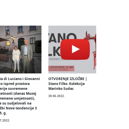
ia di Luciano i Giovanni
OTVORENJE IZLOŽBE |
zo ispred prostora
Stano Filko. Kolekcija
erije suvremene
Marinko Sudac
etnosti (danas Muzej
30.06.2022.
remene umjetnosti),
e su sudjelovali na
ožbi Nove tendencije 3
5. g.
7.2022.