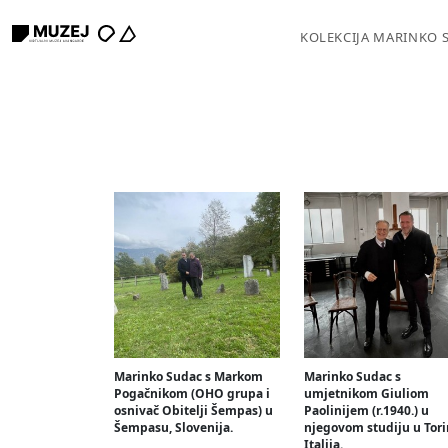
KOLEKCIJA MARINKO 
Marinko Sudac s Markom
Marinko Sudac s
Pogačnikom (OHO grupa i
umjetnikom Giuliom
osnivač Obitelji Šempas) u
Paolinijem (r.1940.) u
Šempasu, Slovenija.
njegovom studiju u Tori
Italija.