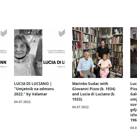
LUCIA DI LUCIANO |
Marinko Sudac with
Luc
"Umjetnik na odmoru
Giovanni Pizzo (b. 1934)
Piz
2022." by Valamar
and Lucia di Luciano (b.
Gal
1933).
umj
04.07.2022.
suv
04.07.2022.
gdj
izl
196
04.0