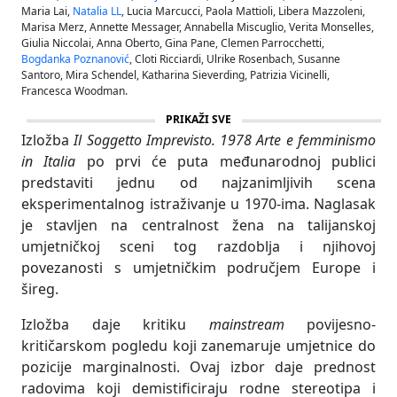
Maria Lai,
Natalia LL
, Lucia Marcucci, Paola Mattioli, Libera Mazzoleni,
Marisa Merz, Annette Messager, Annabella Miscuglio, Verita Monselles,
Giulia Niccolai, Anna Oberto, Gina Pane, Clemen Parrocchetti,
Bogdanka Poznanović
, Cloti Ricciardi, Ulrike Rosenbach, Susanne
Santoro, Mira Schendel, Katharina Sieverding, Patrizia Vicinelli,
Francesca Woodman.
PRIKAŽI SVE
Izložba
Il Soggetto Imprevisto. 1978 Arte e femminismo
in Italia
po prvi će puta međunarodnoj publici
predstaviti jednu od najzanimljivih scena
eksperimentalnog istraživanje u 1970-ima. Naglasak
je stavljen na centralnost žena na talijanskoj
umjetničkoj sceni tog razdoblja i njihovoj
povezanosti s umjetničkim područjem Europe i
šireg.
Izložba daje kritiku
mainstream
povijesno-
kritičarskom pogledu koji zanemaruje umjetnice do
pozicije marginalnosti. Ovaj izbor daje prednost
radovima koji demistificiraju rodne stereotipa i