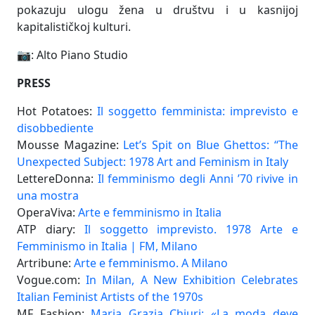
pokazuju ulogu žena u društvu i u kasnijoj
kapitalističkoj kulturi.
📷: Alto Piano Studio
PRESS
Hot Potatoes:
Il soggetto femminista: imprevisto e
disobbediente
Mousse Magazine:
Let’s Spit on Blue Ghettos: “The
Unexpected Subject: 1978 Art and Feminism in Italy
LettereDonna:
Il femminismo degli Anni ’70 rivive in
una mostra
OperaViva:
Arte e femminismo in Italia
ATP diary:
Il soggetto imprevisto. 1978 Arte e
Femminismo in Italia | FM, Milano
Artribune:
Arte e femminismo. A Milano
Vogue.com:
In Milan, A New Exhibition Celebrates
Italian Feminist Artists of the 1970s
MF Fashion:
Maria Grazia Chiuri: «La moda deve