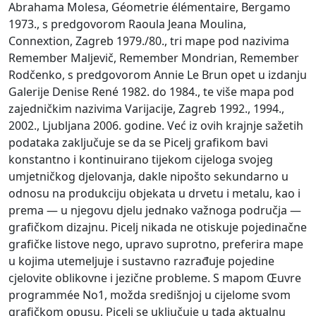
Abrahama Molesa, Géometrie élémentaire, Bergamo
1973., s predgovorom Raoula Jeana Moulina,
Connextion, Zagreb 1979./80., tri mape pod nazivima
Remember Maljevič, Remember Mondrian, Remember
Rodčenko, s predgovorom Annie Le Brun opet u izdanju
Galerije Denise René 1982. do 1984., te više mapa pod
zajedničkim nazivima Varijacije, Zagreb 1992., 1994.,
2002., Ljubljana 2006. godine. Već iz ovih krajnje sažetih
podataka zaključuje se da se Picelj grafikom bavi
konstantno i kontinuirano tijekom cijeloga svojeg
umjetničkog djelovanja, dakle nipošto sekundarno u
odnosu na produkciju objekata u drvetu i metalu, kao i
prema — u njegovu djelu jednako važnoga područja —
grafičkom dizajnu. Picelj nikada ne otiskuje pojedinačne
grafičke listove nego, upravo suprotno, preferira mape
u kojima utemeljuje i sustavno razrađuje pojedine
cjelovite oblikovne i jezične probleme. S mapom Œuvre
programmée No1, možda središnjoj u cijelome svom
grafičkom opusu, Picelj se uključuje u tada aktualnu