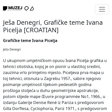
Ješa Denegri, Grafičke teme Ivana
Picelja [CROATIAN]
Grafičke teme Ivana Picelja
Ješa Denegri
U ukupnom umjetničkom opusu Ivana Picelja grafika u
tehnici sitotiska, kojoj je on pionir u vlastitoj sredini,
zauzima vrlo primjetno mjesto. Piceljeva prva mapa u
toj tehnici, otisnuta u Zagrebu 1957., sabire njegovo
poimanje umjetnosti tijekom pedesetih godina
prošloga stoljeća u duhu geometrijske apstrakcije,
potom slijede mape Œuvre programmée No1, 1966., u
izdanju Galerije Denise René iz Pariza s predgovorom
Gilla Dorflesa, Cyclophoria, Pariz 1971., s predgovorom