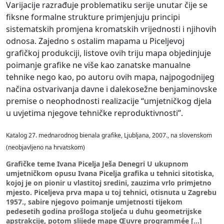
Varijacije razrađuje problematiku serije unutar čije se
fiksne formalne strukture primjenjuju principi
sistematskih promjena kromatskih vrijednosti i njihovih
odnosa. Zajedno s ostalim mapama u Piceljevoj
grafičkoj produkciji, listove ovih triju mapa objedinjuje
poimanje grafike ne više kao zanatske manualne
tehnike nego kao, po autoru ovih mapa, najpogodnijeg
načina ostvarivanja davne i dalekosežne benjaminovske
premise o neophodnosti realizacije “umjetničkog djela
u uvjetima njegove tehničke reproduktivnosti”.
Katalog 27. mednarodnog bienala grafike, Ljubljana, 2007., na slovenskom
(neobjavljeno na hrvatskom)
Grafičke teme Ivana Picelja Ješa Denegri U ukupnom
umjetničkom opusu Ivana Picelja grafika u tehnici sitotiska,
kojoj je on pionir u vlastitoj sredini, zauzima vrlo primjetno
mjesto. Piceljeva prva mapa u toj tehnici, otisnuta u Zagrebu
1957., sabire njegovo poimanje umjetnosti tijekom
pedesetih godina prošloga stoljeća u duhu geometrijske
apstrakcije, potom slijede mape Œuvre programmée […]