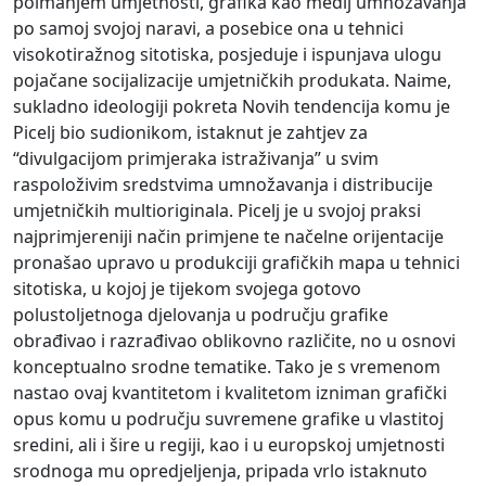
poimanjem umjetnosti, grafika kao medij umnožavanja
po samoj svojoj naravi, a posebice ona u tehnici
visokotiražnog sitotiska, posjeduje i ispunjava ulogu
pojačane socijalizacije umjetničkih produkata. Naime,
sukladno ideologiji pokreta Novih tendencija komu je
Picelj bio sudionikom, istaknut je zahtjev za
“divulgacijom primjeraka istraživanja” u svim
raspoloživim sredstvima umnožavanja i distribucije
umjetničkih multioriginala. Picelj je u svojoj praksi
najprimjereniji način primjene te načelne orijentacije
pronašao upravo u produkciji grafičkih mapa u tehnici
sitotiska, u kojoj je tijekom svojega gotovo
polustoljetnoga djelovanja u području grafike
obrađivao i razrađivao oblikovno različite, no u osnovi
konceptualno srodne tematike. Tako je s vremenom
nastao ovaj kvantitetom i kvalitetom izniman grafički
opus komu u području suvremene grafike u vlastitoj
sredini, ali i šire u regiji, kao i u europskoj umjetnosti
srodnoga mu opredjeljenja, pripada vrlo istaknuto