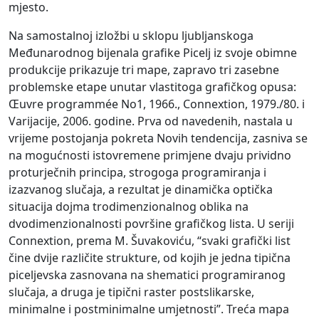
mjesto.
Na samostalnoj izložbi u sklopu ljubljanskoga
Međunarodnog bijenala grafike Picelj iz svoje obimne
produkcije prikazuje tri mape, zapravo tri zasebne
problemske etape unutar vlastitoga grafičkog opusa:
Œuvre programmée No1, 1966., Connextion, 1979./80. i
Varijacije, 2006. godine. Prva od navedenih, nastala u
vrijeme postojanja pokreta Novih tendencija, zasniva se
na mogućnosti istovremene primjene dvaju prividno
proturječnih principa, strogoga programiranja i
izazvanog slučaja, a rezultat je dinamička optička
situacija dojma trodimenzionalnog oblika na
dvodimenzionalnosti površine grafičkog lista. U seriji
Connextion, prema M. Šuvakoviću, “svaki grafički list
čine dvije različite strukture, od kojih je jedna tipična
piceljevska zasnovana na shematici programiranog
slučaja, a druga je tipični raster postslikarske,
minimalne i postminimalne umjetnosti”. Treća mapa