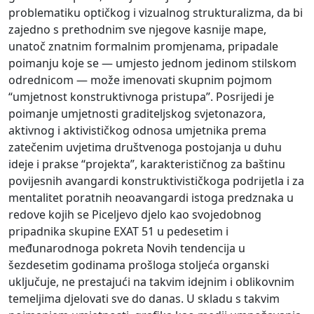
problematiku optičkog i vizualnog strukturalizma, da bi
zajedno s prethodnim sve njegove kasnije mape,
unatoč znatnim formalnim promjenama, pripadale
poimanju koje se — umjesto jednom jedinom stilskom
odrednicom — može imenovati skupnim pojmom
“umjetnost konstruktivnoga pristupa”. Posrijedi je
poimanje umjetnosti graditeljskog svjetonazora,
aktivnog i aktivističkog odnosa umjetnika prema
zatečenim uvjetima društvenoga postojanja u duhu
ideje i prakse “projekta”, karakterističnog za baštinu
povijesnih avangardi konstruktivističkoga podrijetla i za
mentalitet poratnih neoavangardi istoga predznaka u
redove kojih se Piceljevo djelo kao svojedobnog
pripadnika skupine EXAT 51 u pedesetim i
međunarodnoga pokreta Novih tendencija u
šezdesetim godinama prošloga stoljeća organski
uključuje, ne prestajući na takvim idejnim i oblikovnim
temeljima djelovati sve do danas. U skladu s takvim