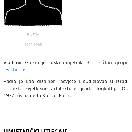
RUSIJA
1946-1968
Vladimir Galkin je ruski umjetnik. Bio je član grupe
Dvizhenie
.
Radio je kao dizajner rasvjete i sudjelovao u izradi
projekta svjetlosne arhitekture grada Togliattija. Od
1977. živi između Kölna i Pariza.
UMJETNIČKI UTJECAJI