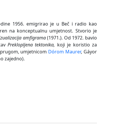
dine 1956. emigrirao je u Beč i radio kao
ren na konceptualnu umjetnost. Stvorio je
izualizacija amfigrama
(1971.). Od 1972. bavio
stav
Preklopljena tektonika,
koji je koristio za
 suprugom, umjetnicom
Dórom Maurer
, Gáyor
o zajedno).