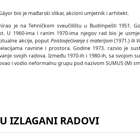
Gáyor bio je mađarski slikar, akcioni umjetnik i arhitekt.
mirao je na Tehničkom sveučilištu u Budimpešti 1951. Go
kt. U 1960-ima i ranim 1970-ima njegov rad bio je usmje
tualne akcije, poput
Poistovjećivanje s materijom
(1971.) ili
V
elacijama ravnine i prostora. Godine 1973. razvio je su
vanje svojih radova. Između 1970-ih i 1980-ih, sa svojom
novao i vodio neformalnu grupu pod nazivom SUMUS (Mi sm
SU IZLAGANI RADOVI