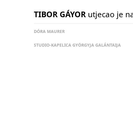
TIBOR GÁYOR
utjecao je n
DÓRA MAURER
STUDIO-KAPELICA GYÖRGYJA GALÁNTAIJA