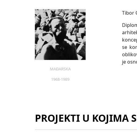
Tibor 
Diplo
arhite
koncep
se kor
obliko
je os
MAĐARSKA
1968-1989
PROJEKTI U KOJIMA 