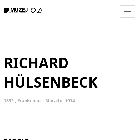
RICHARD
HÜLSENBECK
1892., Frankenau – Muralto, 1974.