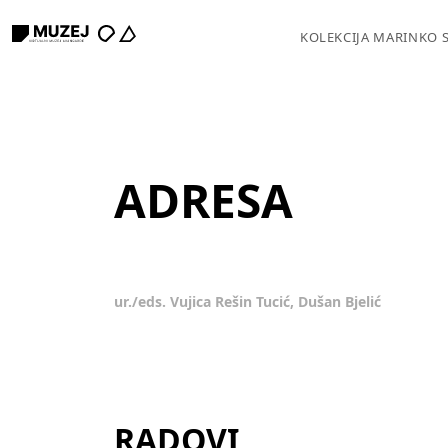
KOLEKCIJA MARINKO 
ADRESA
ur./eds. Vujica Rešin Tucić, Dušan Bjelić
RADOVI