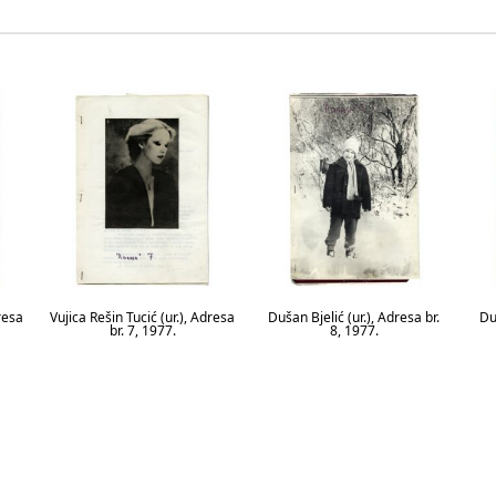
dresa
Vujica Rešin Tucić (ur.), Adresa
Dušan Bjelić (ur.), Adresa br.
Du
br. 7, 1977.
8, 1977.