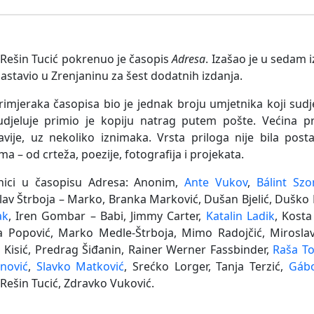
 Rešin Tucić pokrenuo je časopis
Adresa
. Izašao je u sedam 
nastavio u Zrenjaninu za šest dodatnih izdanja.
rimjeraka časopisa bio je jednak broju umjetnika koji sud
udjeluje primio je kopiju natrag putem pošte. Većina pr
avije, uz nekoliko iznimaka. Vrsta priloga nije bila pos
ma – od crteža, poezije, fotografija i projekata.
nici u časopisu Adresa: Anonim,
Ante Vukov
,
Bálint Sz
lav Štrboja – Marko, Branka Marković, Dušan Bjelić, Duško K
ak
, Iren Gombar – Babi, Jimmy Carter,
Katalin Ladik
, Kosta
ca Popović, Marko Medle-Štrboja, Mimo Radojčić, Mirosla
 Kisić, Predrag Šiđanin, Rainer Werner Fassbinder,
Raša To
nović
,
Slavko Matković
, Srećko Lorger, Tanja Terzić,
Gábo
 Rešin Tucić, Zdravko Vuković.