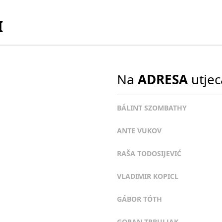
I
Na
ADRESA
utjec
BÁLINT SZOMBATHY
ANTE VUKOV
RAŠA TODOSIJEVIĆ
VLADIMIR KOPICL
GÁBOR TÓTH
GORAN TRBULJAK