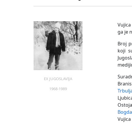
Vujica
ga je 
Broj p
koji s
Jugosl
mediji
Surad
EX JUGOSLAVIJA
Branis
1968-1989
Trbulj
Ljubi
Ostoja
Bogda
Vujica