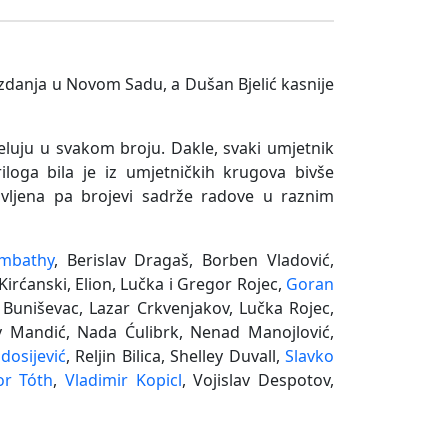
izdanja u Novom Sadu, a Dušan Bjelić kasnije
jeluju u svakom broju. Dakle, svaki umjetnik
iloga bila je iz umjetničkih krugova bivše
tavljena pa brojevi sadrže radove u raznim
ombathy
, Berislav Dragaš, Borben Vladović,
irćanski, Elion, Lučka i Gregor Rojec,
Goran
 Buniševac, Lazar Crkvenjakov, Lučka Rojec,
v Mandić, Nada Ćulibrk, Nenad Manojlović,
dosijević
, Reljin Bilica, Shelley Duvall,
Slavko
r Tóth
,
Vladimir Kopicl
, Vojislav Despotov,