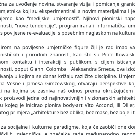
žna za uvođenje novina, stvaranje vizija i pomicanje granica
umjetnika koji su eksperimentirali s novim materijalima i j
jemo kao “medijske umjetnosti”. Njihovi pionirski napo
nosti, “nove tendencije”, programirana i informatička um
s povijesne re-evaluacije, s posebnim naglaskom na kultura
irom na povijesne umjetničke figure čiji je rad imao 
ističkih i prirodnih znanosti, kao što su Piotr Kowalski 
nom kontaktu i interakciji s publikom, s ciljem isticanj
nosti, poput Gianni Colomba i Aleksandra Srneca, ova izlo
živanja u kojima se danas križaju različite discipline. Umj
ria Vesne i Jamesa Gimzewskog, otvaraju perspektive ko
ti na kojima se zasniva naš odnos prema okružujućem mat
k proizvodi jedna od najinovativnijih i vizionarskih arhite
ju kojeg je inicirao pionira body-art Vito Acconci, ili Diller
tog primjera „arhitekture bez oblika, bez mase, bez boje i t
 za socijalne i kulturne paradigme, koja će zaobići one dom
tičkijih, zajednička je značajka rada međunarodno reno