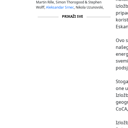
Martin Rille, Simon Thorogood & Stephen
izlož
Wolff,
Aleksandar Srnec
, Nikola Uzunovski,
pripa
Johannes Vogl, Victoria Ves
PRIKAŽI SVE
koris
Eskan
Ovo s
našeg
energ
svemi
podsj
Stoga
one um
Izlož
geogr
CoCA,
Izlož