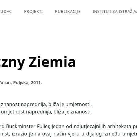
SUDAC
PROJEKTI
PUBLIKACIJE
INSTITUT ZA ISTRAŽI
czny Ziemia
orun, Poljska, 2011.
e znanost naprednija, bliža je umjetnosti.
e umjetnost naprednija, bliža je znanosti.
rd Buckminster Fuller, jedan od najutjecajnijih arhitekata pro
ist, izrazio je na ovaj način vjeru u dijalog između umjet