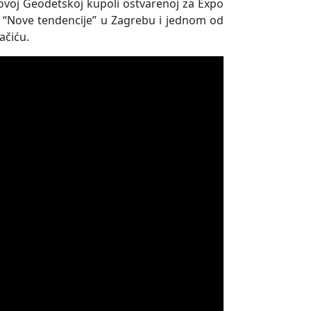
ovoj Geodetskoj kupoli ostvarenoj za Expo
i “Nove tendencije” u Zagrebu i jednom od
ačiću.