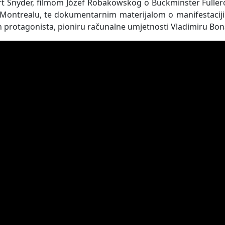
t Snyder, filmom Józef Robakowskog o Buckminster Fuller
 Montrealu, te dokumentarnim materijalom o manifestacij
h protagonista, pioniru računalne umjetnosti Vladimiru Bon