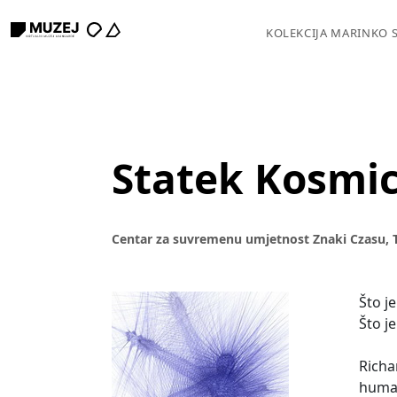
KOLEKCIJA MARINKO 
Statek Kosmi
Centar za suvremenu umjetnost Znaki Czasu, T
Što j
Što j
Richa
human