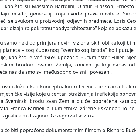
bi, kao što su Massimo Bartolini, Olafur Eliasson, Ernesto
daju mlađoj generaciji koja uvode prave novitete. Si
teći se zvukom u proizvodnji odjevnih predmeta, Loris Cec
dar dizajnira pokretnu “bodyarchitecture” koja se pokazuj
u samo neki od primjera novih, vizionarskih oblika koji bi 
 planeta – tog čudesnog “svemirskog broda” koji putuje 
ije, kao što je već 1969. upozorio Buckminster Fuller. Nje
rskim brodom zvanim Zemlja, koncept je koji danas odz
eća nas da smo svi međusobno ovisni i povezani.
 ova izložba kao konceptualnu referencu preuzima Fullerov
jetničke vizije koje u centar istraživanja i refleksije ponovn
ba Svemirski brodu zvan Zemlja bit će popraćena katalo
afa Franca Farinellija i umjetnika Xárene Eskandar. To će
 s grafičkim dizajnom Grzegorza Laszuka.
ba će biti popraćena dokumentarnim filmom o Richard Buckm