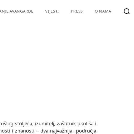
VANJE AVANGARDE
VIJESTI
PRESS
O NAMA
šlog stoljeća, izumitelj, zaštitnik okoliša i
nosti i znanosti – dva najvažnija područja