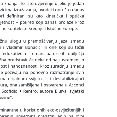
 znanja. To isto uvjerenje dijelio je jedan
ezicima izražavanja, uvodeći ono što danas
ri definirani su kao kinetička i optička
jetnost – pokreti koji danas prolaze kroz
lne kontekste Srednje i Istočne Europe.
važnu ulogu u premošćivanju jaza između
i Vladimir Bonačić, ili one koji su težili
a edukativnih i emancipatorskih obilježja
žba predstavit će neke od najsuvremenijih
etnost i nanoznanosti, kroz suradnju između
je pozivaju na ponovno razmatranje svih
erijalnom svijetu. Isti destabilizirajući
ktura, ona zamišljena i ostvarena u Acconci
, Scofidio + Renfro, autora Blur-a, svjetski
ežine”.
inantne u korist onih eko-osviještenijih i
miranih umjetnika predstavljenih na ovoj