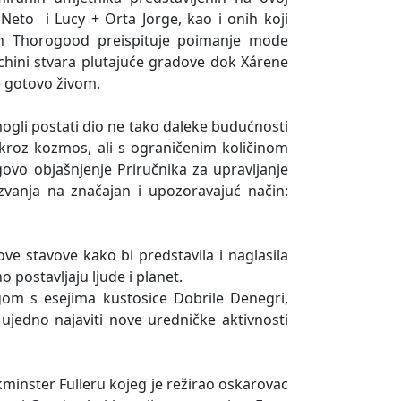
 Neto i Lucy + Orta Jorge, kao i onih koji
mon Thorogood preispituje poimanje mode
chini stvara plutajuće gradove dok Xárene
e gotovo živom.
mogli postati dio ne tako daleke budućnosti
kroz kozmos, ali s ograničenim količinom
govo objašnjenje Priručnika za upravljanje
vanja na značajan i upozoravajuć način:
e stavove kako bi predstavila i naglasila
o postavljaju ljude i planet.
gom s esejima kustosice Dobrile Denegri,
 ujedno najaviti nove uredničke aktivnosti
inster Fulleru kojeg je režirao oskarovac