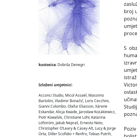
zaslu
broj 
pozna
umjet
proce
S obz
human
izrav
kustosica
: Dobrila Denegri
umjet
istra
Victo
Izloženi umjetnici:
ovlas
Acconci Studio, Micol Assaël, Massimo
učina
Bartolini, Vladimir Bonačić, Loris Cecchini,
Studi
Gianni Colombo, Olafur Eliasson, Xárene
Eskandar, Alicja Kwade, Jarosław Kozakiewicz,
pozna
Piotr Kowalski, Christiane Löhr, Katarina
Löfström, Jakub Nepraš, Ernesto Neto,
Poziv
Christopher O’Leary & Casey Alt, Lucy & Jorge
Orta, Diller Scofidio + Renfro, Tobias Putrih,
holis