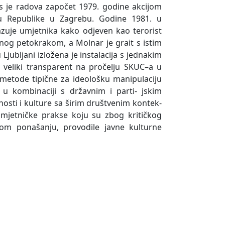
us je radova započet 1979. godine akcijom
gu Republike u Zagrebu. Godine 1981. u
kazuje umjetnika kako odjeven kao terorist
enog petokrakom, a Molnar je grait s istim
Ljubljani izložena je instalacija s jednakim
 veliki transparent na pročelju SKUC–a u
i metode tipične za ideološku manipulaciju
i, u kombinaciji s državnim i parti- jskim
sti i kulture sa širim društvenim kontek-
 umjetničke prakse koju su zbog kritičkog
vnom ponašanju, provodile javne kulturne