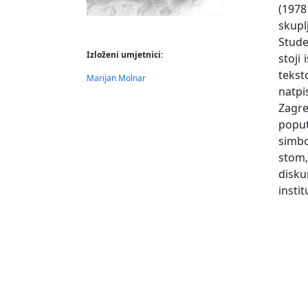
(1978
skup
Stude
Izloženi umjetnici:
stoji
tekst
Marijan Molnar
natpi
Zagre
poput
simbo
stom,
disku
instit