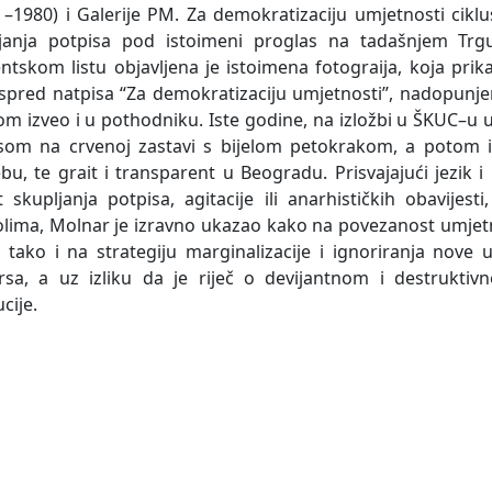
 –1980) i Galerije PM. Za demokratizaciju umjetnosti cikl
ljanja potpisa pod istoimeni proglas na tadašnjem Tr
ntskom listu objavljena je istoimena fotograija, koja pri
 ispred natpisa “Za demokratizaciju umjetnosti”, nadopunj
om izveo i u pothodniku. Iste godine, na izložbi u ŠKUC–u u 
som na crvenoj zastavi s bijelom petokrakom, a potom i
bu, te grait i transparent u Beogradu. Prisvajajući jezik 
 skupljanja potpisa, agitacije ili anarhističkih obavijest
lima, Molnar je izravno ukazao kako na povezanost umjetno
 tako i na strategiju marginalizacije i ignoriranja nove
rsa, a uz izliku da je riječ o devijantnom i destrukti
ucije.