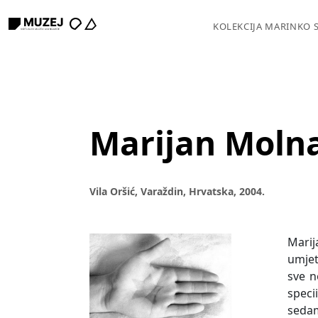
KOLEKCIJA MARINKO 
Marijan Moln
Vila Oršić, Varaždin, Hrvatska, 2004.
Marij
umjet
sve n
speci
sedam