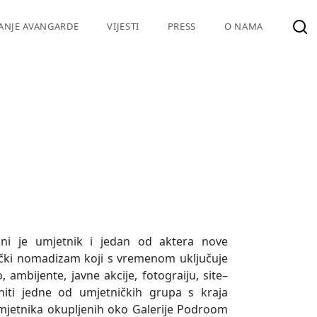
VANJE AVANGARDE
VIJESTI
PRESS
O NAMA
lni je umjetnik i jedan od aktera nove
nički nomadizam koji s vremenom uključuje
, ambijente, javne akcije, fotograiju, site–
n niti jedne od umjetničkih grupa s kraja
 umjetnika okupljenih oko Galerije Podroom