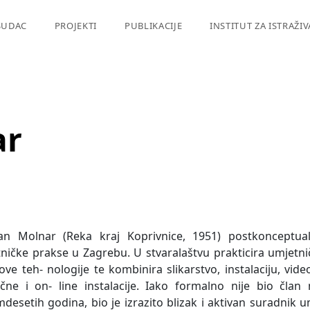
SUDAC
PROJEKTI
PUBLIKACIJE
INSTITUT ZA ISTRAŽI
ar
an Molnar (Reka kraj Koprivnice, 1951) postkonceptua
ničke prakse u Zagrebu. U stvaralaštvu prakticira umjet
ove teh- nologije te kombinira slikarstvo, instalaciju, video
ične i on- line instalacije. Iako formalno nije bio čla
desetih godina, bio je izrazito blizak i aktivan suradnik