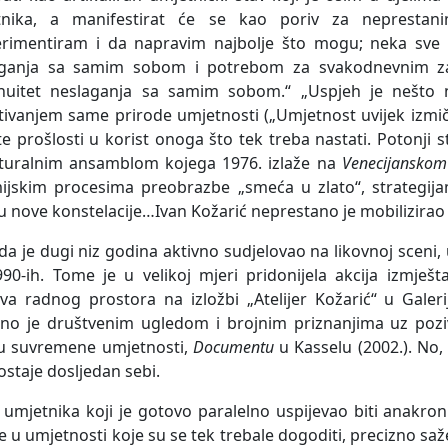
tnika, a manifestirat će se kao poriv za neprestan
rimentiram i da napravim najbolje što mogu; neka sve o
aganja sa samim sobom i potrebom za svakodnevnim zap
nuitet neslaganja sa samim sobom.“ „Uspjeh je nešto 
tivanjem same prirode umjetnosti („Umjetnost uvijek izmič
ite prošlosti u korist onoga što tek treba nastati. Potonji
turalnim ansamblom kojega 1976. izlaže na
Venecijanskom 
ijskim procesima preobrazbe „smeća u zlato“, strategijama
 u nove konstelacije…Ivan Kožarić neprestano je mobilizirao 
a je dugi niz godina aktivno sudjelovao na likovnoj sceni, u 
90-ih. Tome je u velikoj mjeri pridonijela akcija izmješ
va radnog prostora na izložbi „Atelijer Kožarić“ u Galer
no je društvenim ugledom i brojnim priznanjima uz poziv
tu suvremene umjetnosti,
Documentu
u Kasselu (2002.). No,
 ostaje dosljedan sebi.
umjetnika koji je gotovo paralelno uspijevao biti anakron
e u umjetnosti koje su se tek trebale dogoditi, precizno sa