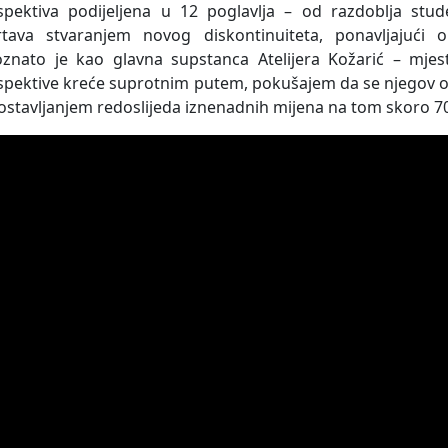
spektiva podijeljena u 12 poglavlja – od razdoblja stu
rtava stvaranjem novog diskontinuiteta, ponavljajući
znato je kao glavna supstanca Atelijera Kožarić – mjes
spektive kreće suprotnim putem, pokušajem da se njegov o
ostavljanjem redoslijeda iznenadnih mijena na tom skoro