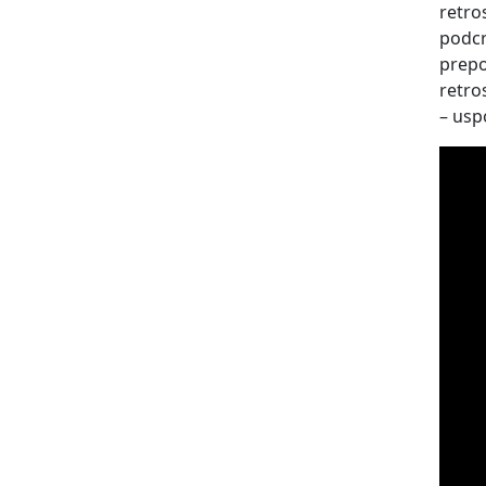
retro
podc
prepo
retro
– usp