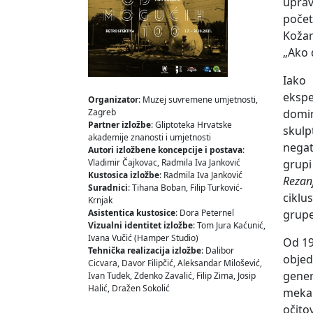
uprav
počet
Kožar
„Ako d
Iako 
ekspe
Organizator
: Muzej suvremene umjetnosti,
Zagreb
domin
Partner izložbe
: Gliptoteka Hrvatske
skulp
akademije znanosti i umjetnosti
negat
Autori izložbene koncepcije i postava
:
Vladimir Čajkovac, Radmila Iva Janković
grupi
Kustosica izložbe
: Radmila Iva Janković
Rezan
Suradnici
: Tihana Boban, Filip Turković-
ciklu
Krnjak
Asistentica kustosice
: Dora Peternel
grupe
Vizualni identitet izložbe
: Tom Jura Kaćunić,
Ivana Vučić (Hamper Studio)
Od 19
Tehnička realizacija izložbe
: Dalibor
objed
Cicvara, Davor Filipčić, Aleksandar Milošević,
gener
Ivan Tudek, Zdenko Zavalić, Filip Zima, Josip
Halić, Dražen Sokolić
mekan
očito