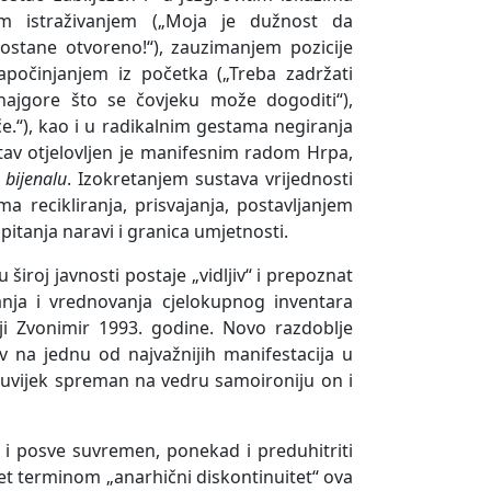
im istraživanjem („Moja je dužnost da
stane otvoreno!“), zauzimanjem pozicije
očinjanjem iz početka („Treba zadržati
najgore što se čovjeku može dogoditi“),
e.“), kao i u radikalnim gestama negiranja
 stav otjelovljen je manifesnim radom Hrpa,
bijenalu
. Izokretanjem sustava vrijednosti
 recikliranja, prisvajanja, postavljanjem
pitanja naravi i granica umjetnosti.
široj javnosti postaje „vidljiv“ i prepoznat
tanja i vrednovanja cjelokupnog inventara
iji Zvonimir 1993. godine. Novo razdoblje
 na jednu od najvažnijih manifestacija u
 uvijek spreman na vedru samoironiju on i
 i posve suvremen, ponekad i preduhitriti
žet terminom „anarhični diskontinuitet“ ova