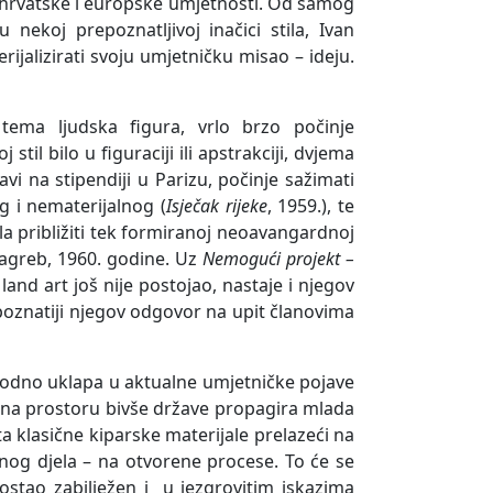
 hrvatske i europske umjetnosti. Od samog
 nekoj prepoznatljivoj inačici stila, Ivan
jalizirati svoju umjetničku misao – ideju.
tema ljudska figura, vrlo brzo počinje
til bilo u figuraciji ili apstrakciji, dvjema
 na stipendiji u Parizu, počinje sažimati
og i nematerijalnog (
Isječak rijeke
, 1959.), te
la približiti tek formiranoj neoavangardnoj
Zagreb, 1960. godine. Uz
Nemogući projekt –
land art još nije postojao, nastaje i njegov
jpoznatiji njegov odgovor na upit članovima
rodno uklapa u aktualne umjetničke pojave
 na prostoru bivše države propagira mlada
a klasične kiparske materijale prelazeći na
nog djela – na otvorene procese. To će se
 ostao zabilježen i u jezgrovitim iskazima