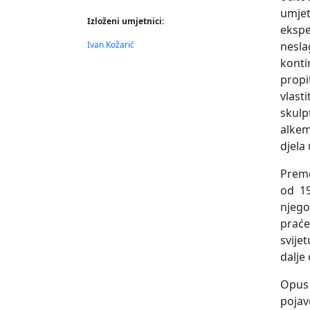
umje
Izloženi umjetnici:
ekspe
Ivan Kožarić
nesl
konti
propi
vlast
skulp
alkem
djela
Premd
od 19
njego
praće
svije
dalje
Opus 
pojav