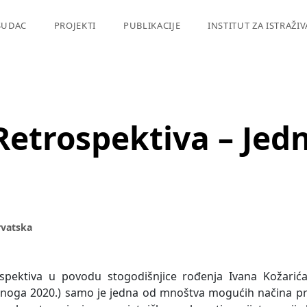
SUDAC
PROJEKTI
PUBLIKACIJE
INSTITUT ZA ISTRAŽI
 Retrospektiva – Je
rvatska
spektiva u povodu stogodišnjice rođenja Ivana Kožarića 
noga 2020.) samo je jedna od mnoštva mogućih načina pred