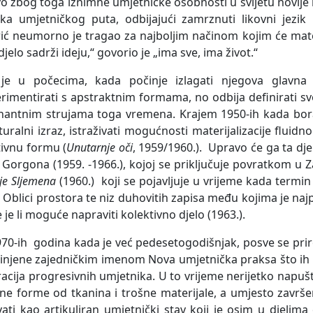
o zbog toga iznimne umjetničke osobnosti u svijetu novije
ka umjetničkog puta, odbijajući zamrznuti likovni jezik u
ić neumorno je tragao za najboljim načinom kojim će materi
jelo sadrži ideju,“ govorio je „ima sve, ima život.“
je u počecima, kada počinje izlagati njegova glavna 
rimentirati s apstraktnim formama, no odbija definirati svoj s
antnim strujama toga vremena. Krajem 1950-ih kada boravi
turalni izraz, istraživati mogućnosti materijalizacije fluidn
ivnu formu (
Unutarnje oči
, 1959/1960.). Upravo će ga ta dje
 Gorgona (1959. -1966.), kojoj se priključuje povratkom u 
je Sljemena
(1960.) koji se pojavljuje u vrijeme kada termin 
s Oblici prostora te niz duhovitih zapisa među kojima je na
 je li moguće napraviti kolektivno djelo (1963.).
70-ih godina kada je već pedesetogodišnjak, posve se pri
injene zajedničkim imenom Nova umjetnička praksa što ih
acija progresivnih umjetnika. U to vrijeme nerijetko napušt
e forme od tkanina i trošne materijale, a umjesto završe
vati kao artikuliran umjetnički stav koji je osim u djelima