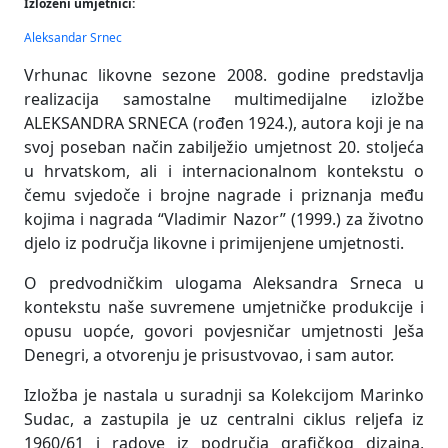
Izloženi umjetnici:
Aleksandar Srnec
Vrhunac likovne sezone 2008. godine predstavlja
realizacija samostalne multimedijalne izložbe
ALEKSANDRA SRNECA (rođen 1924.), autora koji je na
svoj poseban način zabilježio umjetnost 20. stoljeća
u hrvatskom, ali i internacionalnom kontekstu o
čemu svjedoče i brojne nagrade i priznanja među
kojima i nagrada “Vladimir Nazor” (1999.) za životno
djelo iz područja likovne i primijenjene umjetnosti.
O predvodničkim ulogama Aleksandra Srneca u
kontekstu naše suvremene umjetničke produkcije i
opusu uopće, govori povjesničar umjetnosti Ješa
Denegri, a otvorenju je prisustvovao, i sam autor.
Izložba je nastala u suradnji sa Kolekcijom Marinko
Sudac, a zastupila je uz centralni ciklus reljefa iz
1960/61 i radove iz područja grafičkog dizajna,