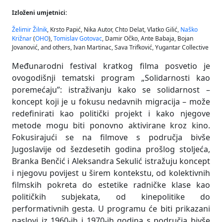
Izloženi umjetnici:
Želimir Žilnik
, Krsto Papić, Nika Autor, Chto Delat, Vlatko Gilić,
Naško
Križnar
(
OHO
),
Tomislav Gotovac
, Damir Očko, Ante Babaja, Bojan
Jovanović, and others, Ivan Martinac, Sava Trifković, Yugantar Collective
Međunarodni festival kratkog filma posvetio je
ovogodišnji tematski program „Solidarnosti kao
poremećaju”: istraživanju kako se solidarnost –
koncept koji je u fokusu nedavnih migracija – može
redefinirati kao politički projekt i kako njegove
metode mogu biti ponovno aktivirane kroz kino.
Fokusirajući se na filmove s područja bivše
Jugoslavije od šezdesetih godina prošlog stoljeća,
Branka Benčić i Aleksandra Sekulić istražuju koncept
i njegovu povijest u širem kontekstu, od kolektivnih
filmskih pokreta do estetike radničke klase kao
političkih subjekata, od kinepolitike do
performativnih gesta. U programu će biti prikazani
naslovi iz 1960-ih i 1970-ih godina s područja bivše