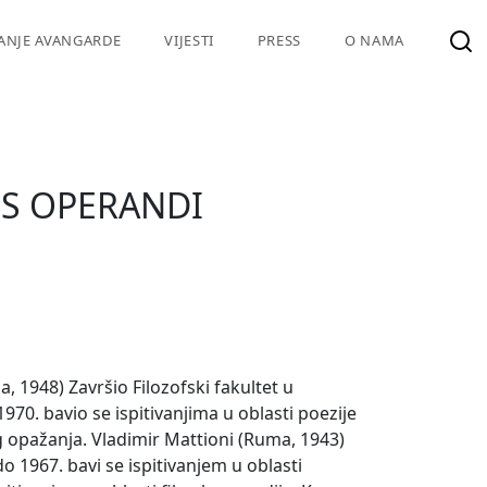
VANJE AVANGARDE
VIJESTI
PRESS
O NAMA
S OPERANDI
, 1948) Završio Filozofski fakultet u
970. bavio se ispitivanjima u oblasti poezije
g opažanja. Vladimir Mattioni (Ruma, 1943)
o 1967. bavi se ispitivanjem u oblasti