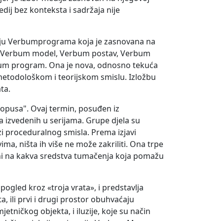
dij bez konteksta i sadržaja nije
iju Verbumprograma koja je zasnovana na
a: Verbum model, Verbum postav, Verbum
bum program. Ona je nova, odnosno tekuća
 metodološkom i teorijskom smislu. Izložbu
ta.
"opusa". Ovaj termin, posuđen iz
a izvedenih u serijama. Grupe djela su
i proceduralnog smisla. Prema izjavi
vima, ništa ih više ne može zakriliti. Ona trpe
e ni na kakva sredstva tumačenja koja pomažu
pogled kroz «troja vrata», i predstavlja
a, ili prvi i drugi prostor obuhvaćaju
tničkog objekta, i iluzije, koje su način