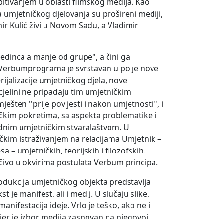
spitivanjem u oblasti filmskog medija. Kao
a umjetničkog djelovanja su prošireni mediji,
mir Kulić živi u Novom Sadu, a Vladimir
dinca a manje od grupe", a čini ga
d Verbumprograma je svrstavan u polje nove
jalizacije umjetničkog djela, nove
cjelini ne pripadaju tim umjetničkim
ten ''prije povijesti i nakon umjetnosti'', i
kim pokretima, sa aspekta problematike i
odnim umjetničkim stvaralaštvom. U
ičkim istraživanjem na relacijama Umjetnik –
sa – umjetničkih, teorijskih i filozofskih.
ivo u okvirima postulata Verbum principa.
dukcija umjetničkog objekta predstavlja
 je manifest, ali i medij. U slučaju slike,
anifestacija ideje. Vrlo je teško, ako ne i
r je izbor medija zasnovan na njegovoj