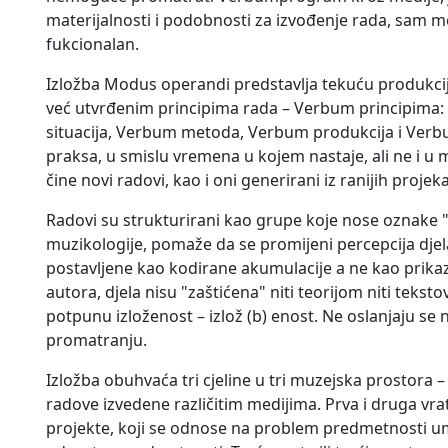
materijalnosti i podobnosti za izvođenje rada, sam me
fukcionalan.
Izložba Modus operandi predstavlja tekuću produkc
već utvrđenim principima rada – Verbum principim
situacija, Verbum metoda, Verbum produkcija i Ver
praksa, u smislu vremena u kojem nastaje, ali ne i u
čine novi radovi, kao i oni generirani iz ranijih projeka
Radovi su strukturirani kao grupe koje nose oznake 
muzikologije, pomaže da se promijeni percepcija djel
postavljene kao kodirane akumulacije a ne kao prikaz
autora, djela nisu "zaštićena" niti teorijom niti teksto
potpunu izloženost – izlož (b) enost. Ne oslanjaju s
promatranju.
Izložba obuhvaća tri cjeline u tri muzejska prostora – 
radove izvedene različitim medijima. Prva i druga vrat
projekte, koji se odnose na problem predmetnosti umje