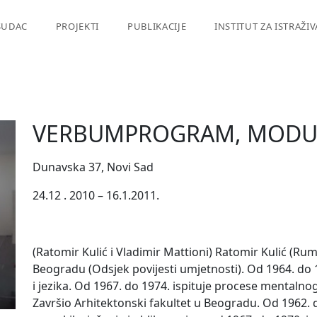
SUDAC
PROJEKTI
PUBLIKACIJE
INSTITUT ZA ISTRAŽI
VERBUMPROGRAM, MODU
Dunavska 37, Novi Sad
24.12 . 2010 – 16.1.2011.
(Ratomir Kulić i Vladimir Mattioni) Ratomir Kulić (Ruma
Beogradu (Odsjek povijesti umjetnosti). Od 1964. do 1
i jezika. Od 1967. do 1974. ispituje procese mentalno
Završio Arhitektonski fakultet u Beogradu. Od 1962. d