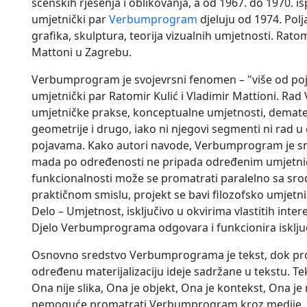
scenskih rješenja i oblikovanja, a od 1967. do 1970. i
umjetnički par
Verbumprogram
djeluju od 1974. Polj
grafika, skulptura, teorija vizualnih umjetnosti. Rato
Mattoni u Zagrebu.
Verbumprogram je svojevrsni fenomen – "više od poje
umjetnički par Ratomir Kulić i Vladimir Mattioni. Ra
umjetničke prakse, konceptualne umjetnosti, demateri
geometrije i drugo, iako ni njegovi segmenti ni rad u 
pojavama. Kako autori navode, Verbumprogram je smješ
mada po određenosti ne pripada određenim umjetnič
funkcionalnosti može se promatrati paralelno sa sr
praktičnom smislu, projekt se bavi filozofsko umjetn
Delo – Umjetnost, isključivo u okvirima vlastitih intere
Djelo Verbumprograma odgovara i funkcionira isključ
Osnovno sredstvo Verbumprograma je tekst, dok pro
određenu materijalizaciju ideje sadržane u tekstu. Tekst
Ona nije slika, Ona je objekt, Ona je kontekst, Ona je m
nemoguće promatrati Verbumprogram kroz medije, je