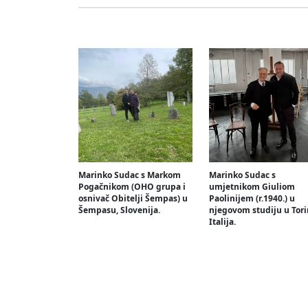
Marinko Sudac s Markom
Marinko Sudac s
Pogačnikom (OHO grupa i
umjetnikom Giuliom
osnivač Obitelji Šempas) u
Paolinijem (r.1940.) u
Šempasu, Slovenija.
njegovom studiju u Tori
Italija.