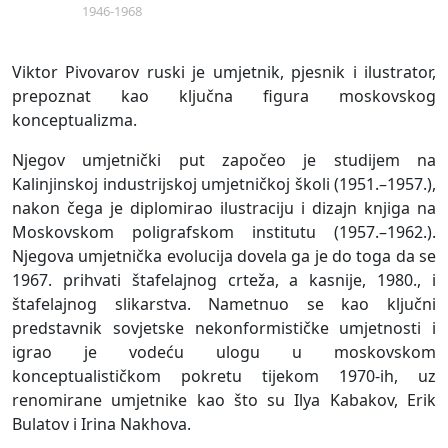
1946-1968
Viktor Pivovarov ruski je umjetnik, pjesnik i ilustrator,
prepoznat kao ključna figura moskovskog
konceptualizma.
Njegov umjetnički put započeo je studijem na
Kalinjinskoj industrijskoj umjetničkoj školi (1951.–1957.),
nakon čega je diplomirao ilustraciju i dizajn knjiga na
Moskovskom poligrafskom institutu (1957.–1962.).
Njegova umjetnička evolucija dovela ga je do toga da se
1967. prihvati štafelajnog crteža, a kasnije, 1980., i
štafelajnog slikarstva. Nametnuo se kao ključni
predstavnik sovjetske nekonformističke umjetnosti i
igrao je vodeću ulogu u moskovskom
konceptualističkom pokretu tijekom 1970-ih, uz
renomirane umjetnike kao što su Ilya Kabakov, Erik
Bulatov i Irina Nakhova.