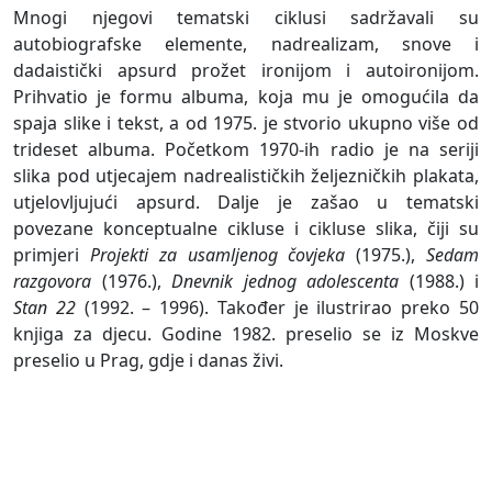
Mnogi njegovi tematski ciklusi sadržavali su
autobiografske elemente, nadrealizam, snove i
dadaistički apsurd prožet ironijom i autoironijom.
Prihvatio je formu albuma, koja mu je omogućila da
spaja slike i tekst, a od 1975. je stvorio ukupno više od
trideset albuma. Početkom 1970-ih radio je na seriji
slika pod utjecajem nadrealističkih željezničkih plakata,
utjelovljujući apsurd. Dalje je zašao u tematski
povezane konceptualne cikluse i cikluse slika, čiji su
primjeri
Projekti za usamljenog čovjeka
(1975.),
Sedam
razgovora
(1976.),
Dnevnik jednog adolescenta
(1988.) i
Stan 22
(1992. – 1996). Također je ilustrirao preko 50
knjiga za djecu. Godine 1982. preselio se iz Moskve
preselio u Prag, gdje i danas živi.