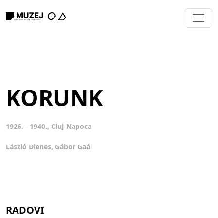
KORUNK
1926. - 1940., Cluj-Napoca
László Dienes, Gábor Gaál
RADOVI