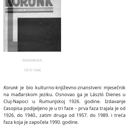
MAĐARSKA
1915-1946
Korunk
je bio kulturno-književno-znanstveni mjesečnik
na mađarskom jeziku. Osnovao ga je László Dienes u
Cluj-Napoci u Rumunjskoj 1926. godine. Izdavanje
časopisa podijeljeno je u tri faze – prva faza trajala je od
1926. do 1940., zatim druga od 1957. do 1989. i treća
faza koja je započela 1990. godine.