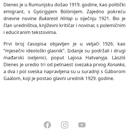
Dienes je u Rumunjsku došao 1919. godine, kao politički
emigrant, s Györgyjem Bölönijem. Zajedno pokreću
dnevne novine
Bukaresti Hírlap
u siječnju 1921. Bio je
član uredništva, književni kritičar i novinar, s polemičnim
i educiranim tekstovima.
Prvi broj časopisa objavljen je u veljači 1926. kao
“mjesečni ideološki glasnik”. Izdanje su podržali i drugi
mađarski iseljenici, poput Lajosa Hatvanyja. László
Dienes je uredio tri od petnaest svezaka prvog
Korunka
,
a dva i pol sveska napravljena su u suradnji s Gáborom
Gaálom, koji je postao glavni urednik 1929. godine.