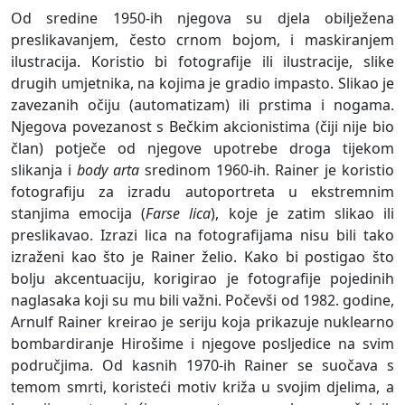
Od sredine 1950-ih njegova su djela obilježena
preslikavanjem, često crnom bojom, i maskiranjem
ilustracija. Koristio bi fotografije ili ilustracije, slike
drugih umjetnika, na kojima je gradio impasto. Slikao je
zavezanih očiju (automatizam) ili prstima i nogama.
Njegova povezanost s Bečkim akcionistima (čiji nije bio
član) potječe od njegove upotrebe droga tijekom
slikanja i
body arta
sredinom 1960-ih. Rainer je koristio
fotografiju za izradu autoportreta u ekstremnim
stanjima emocija (
Farse lica
), koje je zatim slikao ili
preslikavao. Izrazi lica na fotografijama nisu bili tako
izraženi kao što je Rainer želio. Kako bi postigao što
bolju akcentuaciju, korigirao je fotografije pojedinih
naglasaka koji su mu bili važni. Počevši od 1982. godine,
Arnulf Rainer kreirao je seriju koja prikazuje nuklearno
bombardiranje Hirošime i njegove posljedice na svim
područjima. Od kasnih 1970-ih Rainer se suočava s
temom smrti, koristeći motiv križa u svojim djelima, a