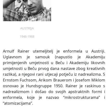
AUSTRIJA
1946-1968
Arnulf Rainer utemeljitelj je enformela u Austriji.
Uglavnom je samouk (napustio je Akademiju
primijenjenih umjetnosti u Beču i Akademiju likovnih
umjetnosti u Beču prvog dana nastave zbog kreativnih
razlika), a njegovi rani utjecaji potječu iz nadrealizma. S
Ernstom Fuchsom, Arikom Brauerom i Josefom Miklom
osnovao je Hundsgruppe 1950. Rainer je raskinuo s
nadrealizmom i došao do svojih apstraktnih formi i
enformela, koje je nazvao “mikrostrukturama” i
“atomizacijama”.