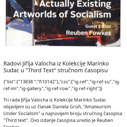
Radovi Jiříja Valocha iz Kolekcije Marinko
Sudac u "Third Text" stručnom časopisu
{"list":{"13838 ":"fi10142"},"css":["ig-ref","ig-ref-su","ig-
ref-im","ig-gallery","ig-ref-row","ig-ref-right"]}
Tri rada Jiříja Valocha iz Kolekcije Marinko Sudac
objavljeni su uz članak Daniela Grúň, "Amateurism
Under Socialism" u najnovijem broju stručnog časopisa
"Third text". Ovo izdanje časopisa uredio je Reuben
Fowkes.