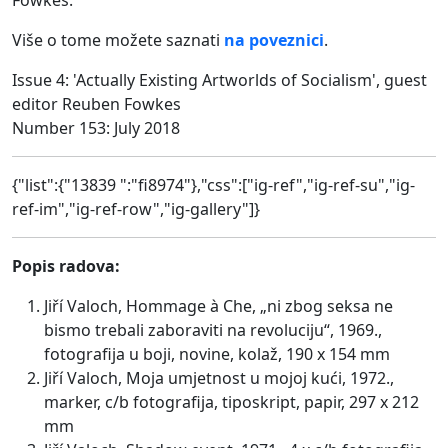
Više o tome možete saznati
na poveznici
.
Issue 4: 'Actually Existing Artworlds of Socialism', guest
editor Reuben Fowkes
Number 153: July 2018
{"list":{"13839 ":"fi8974"},"css":["ig-ref","ig-ref-su","ig-
ref-im","ig-ref-row","ig-gallery"]}
Popis
radova
:
Jiří Valoch, Hommage à Che, „ni zbog seksa ne
bismo trebali zaboraviti na revoluciju“, 1969.,
fotografija u boji, novine, kolaž, 190 x 154 mm
Jiří Valoch, Moja umjetnost u mojoj kući, 1972.,
marker, c/b fotografija, tiposkript, papir, 297 x 212
mm