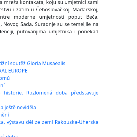
ena mreža kontakata, koju su umjetnici sami
rstvu i zatim u Čehoslovačkoj, Mađarskoj,
e centre moderne umjetnosti poput Beča,
a, Novog Sada. Suradnje su se temeljile na
denciji, putovanjima umjetnika i ponekad
ižní soutěž Gloria Musaealis
TRAL EUROPE
 Romů
ní
é historie. Rozlomená doba představuje
a ještě neviděla
mění
a, výstavu děl ze zemí Rakouska-Uherska
ná doba