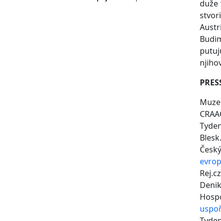
duže 
stvor
Austr
Budim
putuj
njiho
PRES
Muze
CRAA
Tyden
Blesk
Česk
evro
Rej.c
Denik
Hosp
uspoř
Tyden