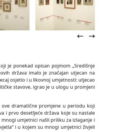
a koji je ponekad opisan pojmom „Središnje
ovih država imalo je značajan utjecan na
jecaj osjetio i u likovnoj umjetnosti: utjecao
itičke stavove, igrao je u ulogu u promjeni
ve ove dramatične promjene u periodu koji
a i prvo desetljeće država koje su nastale
nogi umjetnici našli priliku za izlaganje i
vjetla“ i u kojem su mnogi umjetnici živjeli