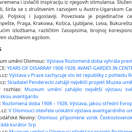
vremena i izvlačili inspiraciju iz njegovih stimulansa. Slož
ili, širila se s društvenim razvojem u Austro-Ugarskom Ca
iji, Poljskoj i Jugoslaviji. Povezivala je pojedinačn
pešte, Praga, Krakowa, Košica, Ljubljane, Lviva, Bukurešt
ućim izložbama, različitim časopisima, brojnoj korespon
vim službenim egzilom.
S
um umění Olomouc:
Výstava Rozlomená doba vyhrála prest
CE:
YEARS OF DISARRAY 1908-1928: AVANT-GARDES IN CEN
.cz:
Výstava v Praze zachycuje sto let republiky z pohledu
.cz:
Skladatel Penderecki zahájil největší projekt Muzea umě
ý rozhlas:
Muzeum umění zahájilo největší výstavu sv
pskou avantgardu
z:
Rozlomená doba 1908 – 1928. Výstava, jakou střední Evrop
.cz:
V Olomouci otevřela unikátní výstava avantgardního u
odářské Noviny:
Olomouc připomene vznik Československ
ádá kurátor Srp
.cz:
Muzeum umění v Olomouci představí projekt Rozlome