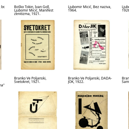
 br.
Boško Tokin, Ivan Goll,
Ljubomir Micić, Bez naziva,
Ljub
Ljubomir Micić, Manifest
1964.
1926
zenitizma, 1921.
Branko Ve Poljanski,
Branko Ve Poljanski, DADA-
Bran
Svetokret, 1921.
JOK, 1922.
Samo
na"