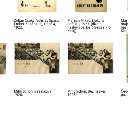
Zoltán Csuka, Velislav Spasić,
Marijan Mikac, Efekt na
Mari
Ember Zoltán (ur.), Út br. 4,
defektu, 1923. [dizajn
majm
1922.
naslovnice: Josip Seissel (Jo
nasl
Klek)]
Klek
Miho Schön, Bez naziva,
Miho Schön, Bez naziva,
Čedo
1928.
1928.
pozo