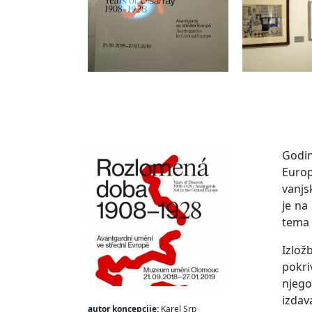
Godin
Europ
vanjsk
je na
tema 
Izlož
pokri
njego
izdav
autor koncepcije:
Karel Srp