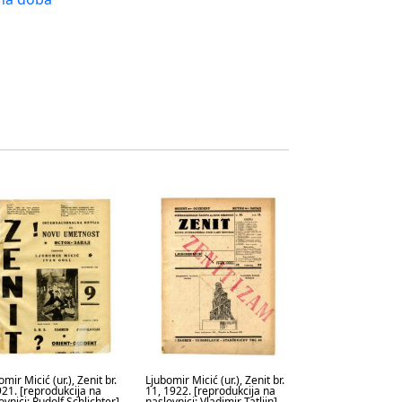
mir Micić (ur.), Zenit br.
Ljubomir Micić (ur.), Zenit br.
921. [reprodukcija na
11, 1922. [reprodukcija na
ovnici: Rudolf Schlichter]
naslovnici: Vladimir Tatljin]