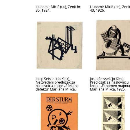
Ljubomir Micić (ur.), Zenit br.
Ljubomir Micić (ur.), Zenit
35, 1924.
43, 1926.
Josip Seissel (Jo Klek),
Josip Seissel (Jo Klek),
Neizvedeni predložak za
Predložak za naslovnicu
naslovnicu knjige „Efekt na
knjige „Fenomen majmu
defektu“ Marijana Mikca,
Marijana Mikca, 1925.
1923.