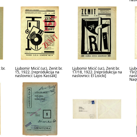
 br.
Ljubomir Micić (ur.), Zenit br.
Ljubomir Micić (ur.), Zenit br.
Ljubo
15, 1922. [reprodukcija na
17/18, 1922. [reprodukcija na
19/2
naslovnici: Lajos Kassák]
naslovnici: El Lisicki]
nasl
Nag