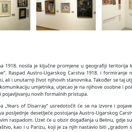
a 1918. nosila je ključne promjene u geografiji teritorij
e“. Raspad Austro-Ugarskog Carstva 1918. i formiranje n
i, ali i unutarnji život njihovih stanovnika. Također se taj ut
 komunikaciju umjetnika, utjecao je na njihove osobne i pol
i pojavljivanju novih formalnih pristupa.
ba „Years of Disarray“ usredotočit će se na izvore i poja
va posljednje desetljeće postojanja Austro-Ugarskog Carstv
vim raspadom. Uzet će u obzir događanja u Belinu, gdje su m
aštvo, kao i u Parizu, koji je za njih nastavio biti „gradom s