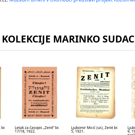
Z KOLEKCIJE MARINKO SUDAC
 br.
Letak za časopis „Zenit“ br.
Ljubomir Micić (ur.), Zenit br.
Ljubo
17/18, 1922.
5, 1921.
9, 1
nasl