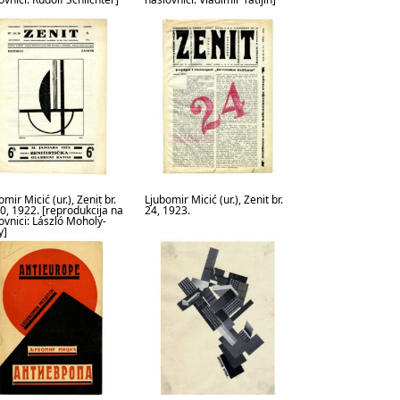
mir Micić (ur.), Zenit br.
Ljubomir Micić (ur.), Zenit br.
0, 1922. [reprodukcija na
24, 1923.
ovnici: László Moholy-
y]