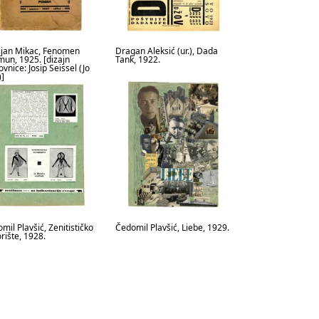
jan Mikac, Fenomen
Dragan Aleksić (ur.), Dada
un, 1925. [dizajn
Tank, 1922.
ovnice: Josip Seissel (Jo
)]
mil Plavšić, Zenitističko
Čedomil Plavšić, Liebe, 1929.
rište, 1928.