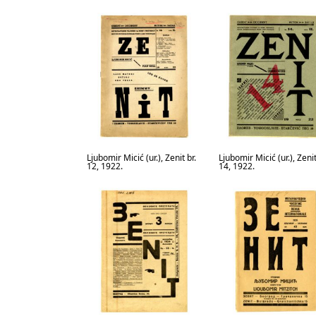
Ljubomir Micić (ur.), Zenit br.
Ljubomir Micić (ur.), Zenit
12, 1922.
14, 1922.