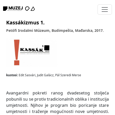
Kassákizmus 1.
Petőfi Irodalmi Múzeum, Budimpešta, Mađarska, 2017.
kustosi:
Edit Sasvári, Judit Galácz, Pál Szeredi Merse
Avangardni pokreti ranog dvadesetog stoljeća
pobunili su se protiv tradicionalnih oblika i institucija
umjetnosti. Njihov je program bio poricanje stare
umjetnosti i traženje mogućnosti nove umjetnosti.