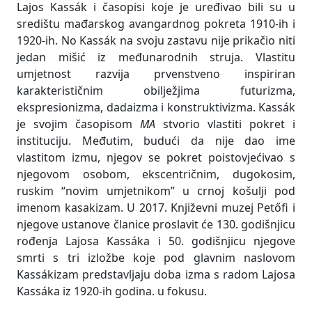
Lajos Kassák i časopisi koje je uređivao bili su u
središtu mađarskog avangardnog pokreta 1910-ih i
1920-ih. No Kassák na svoju zastavu nije prikačio niti
jedan mišić iz međunarodnih struja. Vlastitu
umjetnost razvija prvenstveno inspiriran
karakterističnim obilježjima futurizma,
ekspresionizma, dadaizma i konstruktivizma. Kassák
je svojim časopisom
MA
stvorio vlastiti pokret i
instituciju. Međutim, budući da nije dao ime
vlastitom izmu, njegov se pokret poistovjećivao s
njegovom osobom, ekscentričnim, dugokosim,
ruskim “novim umjetnikom” u crnoj košulji pod
imenom kasakizam. U 2017. Književni muzej Petőfi i
njegove ustanove članice proslavit će 130. godišnjicu
rođenja Lajosa Kassáka i 50. godišnjicu njegove
smrti s tri izložbe koje pod glavnim naslovom
Kassákizam predstavljaju doba izma s radom Lajosa
Kassáka iz 1920-ih godina. u fokusu.