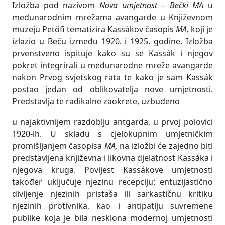
Izložba pod nazivom
Nova umjetnost – Bečki MA
u
međunarodnim mrežama avangarde u Književnom
muzeju Petőfi tematizira Kassákov časopis
MA,
koji je
izlazio u Beču između 1920. i 1925. godine. Izložba
prvenstveno ispituje kako su se Kassák i njegov
pokret integrirali u međunarodne mreže avangarde
nakon Prvog svjetskog rata te kako je sam Kassák
postao jedan od oblikovatelja nove umjetnosti.
Predstavlja te radikalne zaokrete, uzbuđeno
u najaktivnijem razdoblju antgarda, u prvoj polovici
1920-ih. U skladu s cjelokupnim umjetničkim
promišljanjem časopisa
MA,
na izložbi će zajedno biti
predstavljena književna i likovna djelatnost Kassáka i
njegova kruga. Povijest Kassákove umjetnosti
također uključuje njezinu recepciju: entuzijastično
divljenje njezinih pristaša ili sarkastičnu kritiku
njezinih protivnika, kao i antipatiju suvremene
publike koja je bila nesklona modernoj umjetnosti