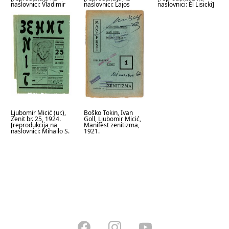
naslovnici: Vladimir
naslovnici: Lajos
naslovnici: El Lisicki]
Tatljin]
Kassák]
Ljubomir Micić (ur.),
Boško Tokin, Ivan
Zenit br. 25, 1924.
Goll, Ljubomir Micić,
[reprodukcija na
Manifest zenitizma,
naslovnici: Mihailo S.
1921.
Petrov]