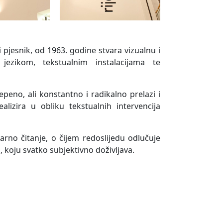
i pjesnik, od 1963. godine stvara vizualnu i
jezikom, tekstualnim instalacijama te
epeno, ali konstantno i radikalno prelazi i
alizira u obliku tekstualnih intervencija
earno čitanje, o čijem redoslijedu odlučuje
a, koju svatko subjektivno doživljava.