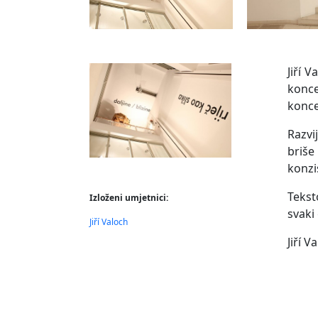
Jiří 
konc
konce
Razvi
briše
konzi
Tekst
Izloženi umjetnici:
svaki
Jiří Valoch
Jiří V