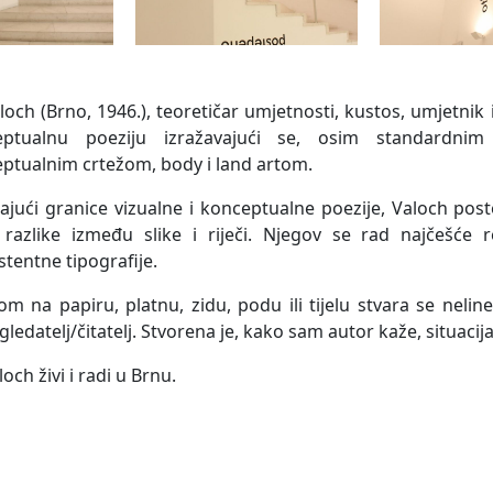
Valoch (Brno, 1946.), teoretičar umjetnosti, kustos, umjetnik 
eptualnu poeziju izražavajući se, osim standardnim 
ptualnim crtežom, body i land artom.
jajući granice vizualne i konceptualne poezije, Valoch post
 razlike između slike i riječi. Njegov se rad najčešće re
stentne tipografije.
om na papiru, platnu, zidu, podu ili tijelu stvara se nelin
 gledatelj/čitatelj. Stvorena je, kako sam autor kaže, situacij
aloch živi i radi u Brnu.