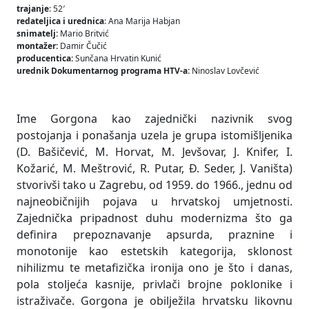
trajanje
: 52′
redateljica i urednica
: Ana Marija Habjan
snimatelj:
Mario Britvić
montažer:
Damir Čučić
producentica:
Sunčana Hrvatin Kunić
urednik Dokumentarnog programa HTV-a:
Ninoslav Lovčević
Ime Gorgona kao zajednički nazivnik svog
postojanja i ponašanja uzela je grupa istomišljenika
(D. Bašičević, M. Horvat, M. Jevšovar, J. Knifer, I.
Kožarić, M. Meštrović, R. Putar, Đ. Seder, J. Vaništa)
stvorivši tako u Zagrebu, od 1959. do 1966., jednu od
najneobičnijih pojava u hrvatskoj umjetnosti.
Zajednička pripadnost duhu modernizma što ga
definira prepoznavanje apsurda, praznine i
monotonije kao estetskih kategorija, sklonost
nihilizmu te metafizička ironija ono je što i danas,
pola stoljeća kasnije, privlači brojne poklonike i
istraživače. Gorgona je obilježila hrvatsku likovnu