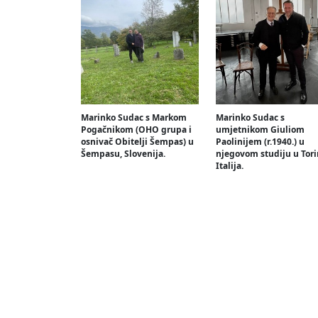
Marinko Sudac s Markom
Marinko Sudac s
Pogačnikom (OHO grupa i
umjetnikom Giuliom
osnivač Obitelji Šempas) u
Paolinijem (r.1940.) u
Šempasu, Slovenija.
njegovom studiju u Tori
Italija.