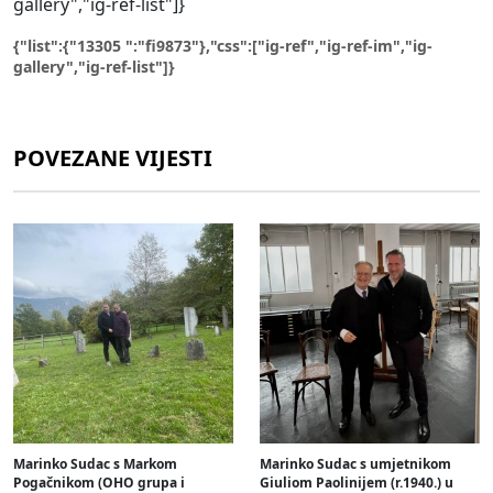
gallery","ig-ref-list"]}
{"list":{"13305 ":"fi9873"},"css":["ig-ref","ig-ref-im","ig-
gallery","ig-ref-list"]}
POVEZANE VIJESTI
Marinko Sudac s Markom
Marinko Sudac s umjetnikom
Pogačnikom (OHO grupa i
Giuliom Paolinijem (r.1940.) u