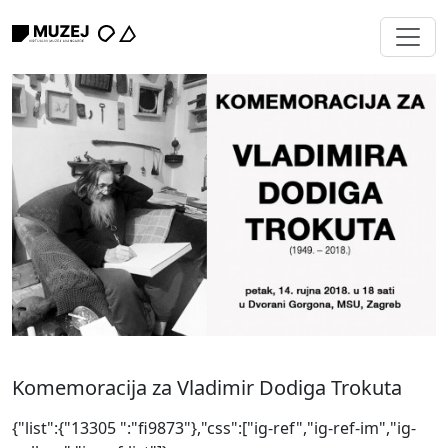
Komemoracija za Vladimir Dodiga Trokuta
{"list":{"13305 ":"fi9873"},"css":["ig-ref","ig-ref-im","ig-