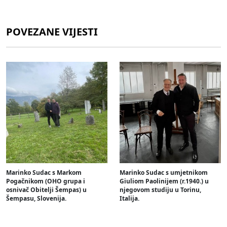
POVEZANE VIJESTI
Marinko Sudac s Markom
Marinko Sudac s umjetnikom
Pogačnikom (OHO grupa i
Giuliom Paolinijem (r.1940.) u
osnivač Obitelji Šempas) u
njegovom studiju u Torinu,
Šempasu, Slovenija.
Italija.